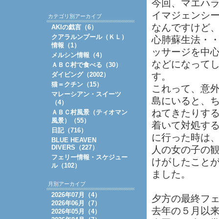
今回、マエハラ
イマジェンシ
カテゴリ別アーカイブ
なんですけど
AKIの戯言（6）
クアラルンプール（ＫＬ）
心肺蘇生法・
情報（1）
ッサージを中
メルシン情報（4）
などになって
ＡＢＣ村で食べる（30）
ダイビング（2002）
す。
猫＝クチン（15）
これって、意
マレーシアン・スイーツ
島にいると、
（4）
ねてきたりす
ＡＢＣ村風景（ティオマン
風景）（55）
着いて対処す
日記（716）
に行った時は
BLUE HEAVEN
DIVERS（227）
人の女の子の
フェリー情報・スケジュー
けがしたこと
ル（102）
ました。
月別アーカイブ
2026年07月（4）
夕方の最終フ
2026年06月（7）
去年の５月以
2026年05月（4）