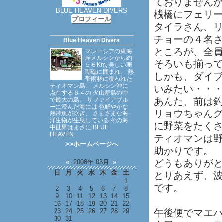
ておりません
BLUE HEAVEN DIVERS
桟橋にフェリ
プロフィール
タイラさん、
チョーの４名
Blue Heaven Divers
ところが、全
マレーシアの東海
岸メルシンから約
そろいも揃っ
５６Km, 美しい珊
瑚礁に囲まれ、 熱
しかも、ダイ
帯雨林に覆われた
ティオマン島。 メルシン沖に
いみたい・・
点在する６４の 火山群島の中
あんた、前は
で最大の島。 サファイアブル
ーに澄んだ海には 色鮮やかな
リョウちゃん
熱帯魚が泳ぎ、 さまざまな海
洋生物が生息している その海
に野菜をたく
中世界はまさに BLUE
HEAVEN
ティオマンは
>>ホームページへ
助かりです。
どうもありが
«
2008年 03月
»
日
月
火
水
木
金
土
とりあえず、
1
です。
2
3
4
5
6
7
8
9
10
11
12
13
14
15
16
17
18
19
20
21
22
23
24
25
26
27
28
29
午後便でマエ
30
31