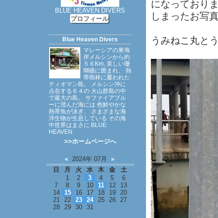
になっており
BLUE HEAVEN DIVERS
しまったお写
プロフィール
うみねこ丸と
Blue Heaven Divers
マレーシアの東海
岸メルシンから約
５６Km, 美しい珊
瑚礁に囲まれ、 熱
帯雨林に覆われた
ティオマン島。 メルシン沖に
点在する６４の 火山群島の中
で最大の島。 サファイアブル
ーに澄んだ海には 色鮮やかな
熱帯魚が泳ぎ、 さまざまな海
洋生物が生息している その海
中世界はまさに BLUE
HEAVEN
>>ホームページへ
«
2024年 07月
»
日
月
火
水
木
金
土
1
2
3
4
5
6
7
8
9
10
11
12
13
14
15
16
17
18
19
20
21
22
23
24
25
26
27
28
29
30
31