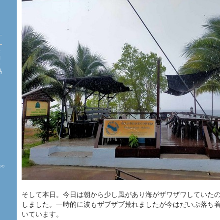
海
約
珊
熱
た
そして本日。今日は朝から少し風があり海がザワザワしていた
しました。一時的に波もザブザブ荒れましたが今はだいぶ落ち
いています。