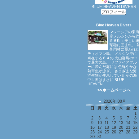
BLUE HEAVEN DIVERS
プロフィール
Blue Heaven Divers
マレーシアの東
岸メルシンから
５６Km, 美しい
瑚礁に囲まれ、 
帯雨林に覆われ
ティオマン島。 メルシン沖に
点在する６４の 火山群島の中
で最大の島。 サファイアブル
ーに澄んだ海には 色鮮やかな
熱帯魚が泳ぎ、 さまざまな海
洋生物が生息している その海
中世界はまさに BLUE
HEAVEN
>>ホームページへ
«
2026年 08月
日
月
火
水
木
金
土
1
2
3
4
5
6
7
8
9
10
11
12
13
14
15
16
17
18
19
20
21
22
23
24
25
26
27
28
29
30
31