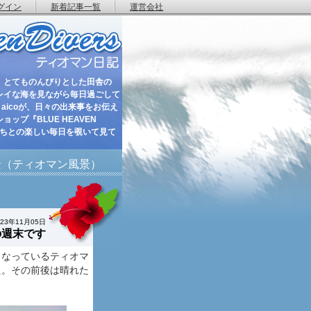
グイン
新着記事一覧
運営会社
 とてものんびりとした田舎の
レイな海を見ながら毎日過ごして
aicoが、日々の出来事をお伝え
ップ『BLUE HEAVEN
たちとの楽しい毎日を覗いて見て
景（ティオマン風景）
023年11月05日
の週末です
となっているティオマ
た。その前後は晴れた