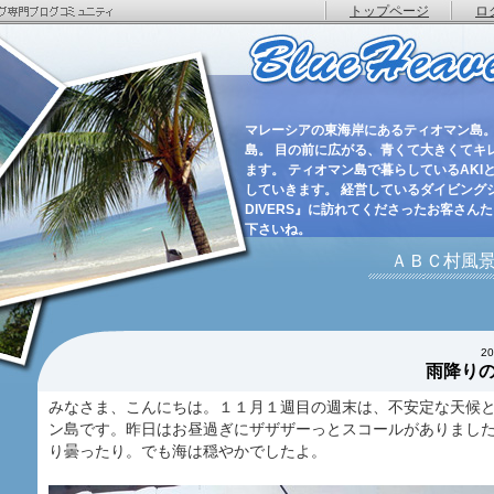
トップページ
ロ
マレーシアの東海岸にあるティオマン島。
島。 目の前に広がる、青くて大きくてキ
ます。 ティオマン島で暮らしているAKIと
していきます。 経営しているダイビングショ
DIVERS』に訪れてくださったお客さん
下さいね。
ＡＢＣ村風
2
雨降り
みなさま、こんにちは。１１月１週目の週末は、不安定な天候
ン島です。昨日はお昼過ぎにザザザーっとスコールがありまし
り曇ったり。でも海は穏やかでしたよ。