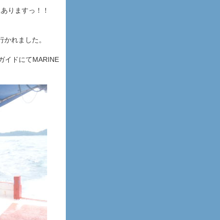
にありますっ！！
行かれました。
イドにてMARINE