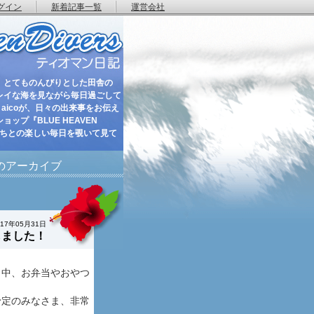
グイン
新着記事一覧
運営会社
 とてものんびりとした田舎の
レイな海を見ながら毎日過ごして
aicoが、日々の出来事をお伝え
ップ『BLUE HEAVEN
たちとの楽しい毎日を覗いて見て
月のアーカイブ
017年05月31日
しました！
日中、お弁当やおやつ
予定のみなさま、非常