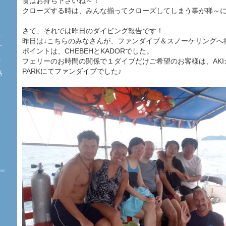
食はお持ち下さいね～！
クローズする時は、みんな揃ってクローズしてしまう事が稀～
さて、それでは昨日のダイビング報告です！
昨日は↓こちらのみなさんが、ファンダイブ＆スノーケリングへ
ポイントは、CHEBEHとKADORでした。
海
約
フェリーのお時間の関係で１ダイブだけご希望のお客様は、AKIガ
珊
PARKにてファンダイブでした♪
熱
た