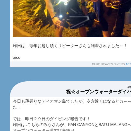
昨日は、毎年お越し頂くリピーターさんも到着されました～！
aico
BLUE HEAVEN DIVERS
16:
2
祝☆オープンウォーターダイ
今日も薄曇りなティオマン島でしたが、夕方近くになるとカ～
た！
では、昨日２９日のダイビング報告です！
昨日は↓こちらのみなさんが、FAN CANYONとBATU MALANG
オープンウォーター講習は最終日。