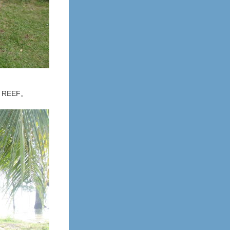
REEF。