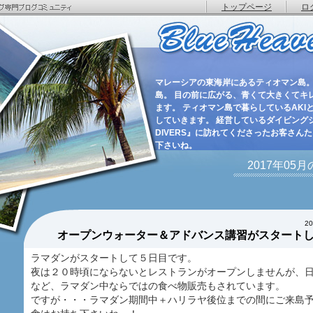
トップページ
ロ
マレーシアの東海岸にあるティオマン島。
島。 目の前に広がる、青くて大きくてキ
ます。 ティオマン島で暮らしているAKIと
していきます。 経営しているダイビングショ
DIVERS』に訪れてくださったお客さん
下さいね。
2017年05
2
オープンウォーター＆アドバンス講習がスタート
ラマダンがスタートして５日目です。
夜は２０時頃にならないとレストランがオープンしませんが、
など、ラマダン中ならではの食べ物販売もされています。
ですが・・・ラマダン期間中＋ハリラヤ後位までの間にご来島