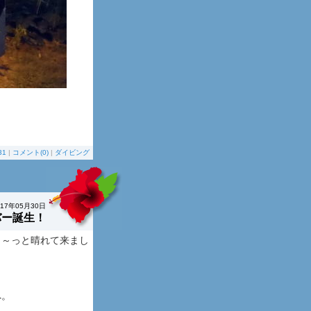
31
|
コメント(0)
|
ダイビング
017年05月30日
バー誕生！
～～っと晴れて来まし
へ。