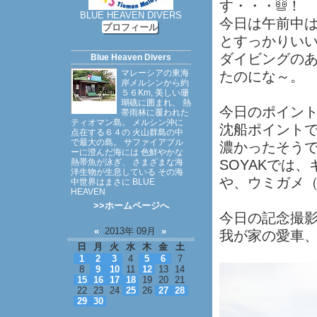
す・・・
！
BLUE HEAVEN DIVERS
今日は午前中
プロフィール
とすっかりい
ダイビングの
Blue Heaven Divers
マレーシアの東海
たのにな～。
岸メルシンから約
５６Km, 美しい珊
瑚礁に囲まれ、 熱
今日のポイントは
帯雨林に覆われた
ティオマン島。 メルシン沖に
沈船ポイントで
点在する６４の 火山群島の中
で最大の島。 サファイアブル
濃かったそう
ーに澄んだ海には 色鮮やかな
熱帯魚が泳ぎ、 さまざまな海
SOYAKでは
洋生物が生息している その海
や、ウミガメ
中世界はまさに BLUE
HEAVEN
>>ホームページへ
今日の記念撮影
«
2013年 09月
»
我が家の愛車、
日
月
火
水
木
金
土
1
2
3
4
5
6
7
8
9
10
11
12
13
14
15
16
17
18
19
20
21
22
23
24
25
26
27
28
29
30