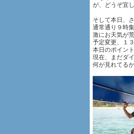
が、どうぞ宜
そして本日、
通常通り９時
激にお天気が
予定変更、１
本日のポイントは
現在、まだダ
何が見れてる