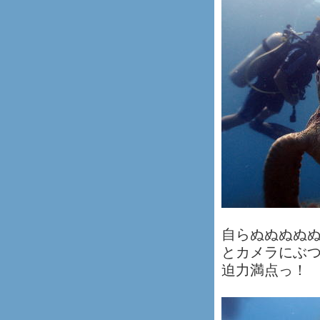
自らぬぬぬぬ
とカメラにぶ
迫力満点っ！