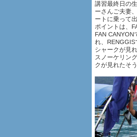
講習最終日の
ーさんご夫妻
ートに乗って
ポイントは、FA
FAN CAN
れ、RENGG
シャークが見
スノーケリン
クが見れたそ