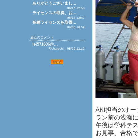
ありがとうございまし…
06/14 12:56
ライセンスの取得、お…
06/14 12:47
各種ライセンスを取得…
06/06 18:59
最近のコメント
lei571696@…
Richardchi... 08/05 12:12
AKI担当のオ
ラン前の浅瀬
午後は学科テ
お見事、合格