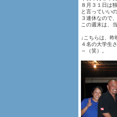
８月３１日は
と言っていい
３連休なので
この週末は、
↓こちらは、昨
４名の大学生
～（笑）。