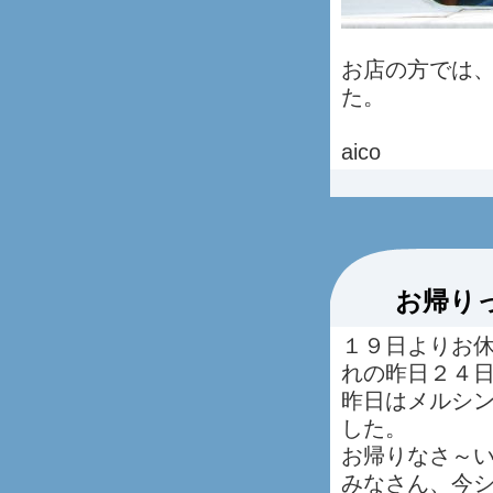
お店の方では
た。
aico
お帰り
１９日よりお
れの昨日２４
昨日はメルシ
した。
お帰りなさ～
みなさん、今