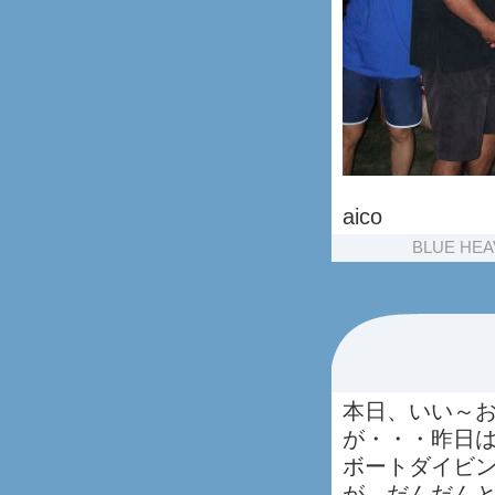
aico
BLUE HEA
本日、いい～
が・・・昨日
ボートダイビ
が、だんだん