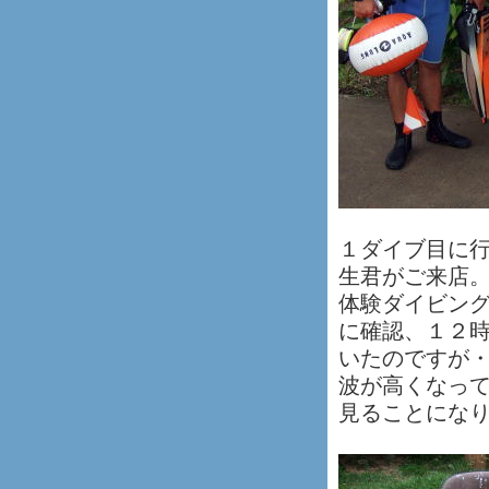
１ダイブ目に
生君がご来店
体験ダイビング
に確認、１２時
いたのですが
波が高くなっ
見ることにな