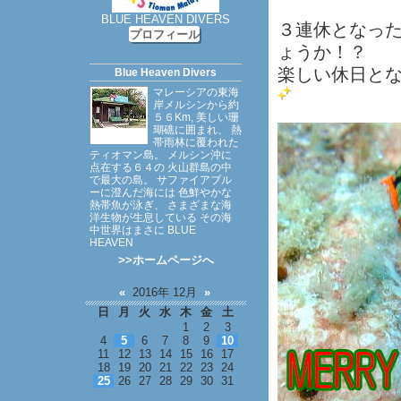
BLUE HEAVEN DIVERS
３連休となっ
プロフィール
ょうか！？
楽しい休日と
Blue Heaven Divers
マレーシアの東海
岸メルシンから約
５６Km, 美しい珊
瑚礁に囲まれ、 熱
帯雨林に覆われた
ティオマン島。 メルシン沖に
点在する６４の 火山群島の中
で最大の島。 サファイアブル
ーに澄んだ海には 色鮮やかな
熱帯魚が泳ぎ、 さまざまな海
洋生物が生息している その海
中世界はまさに BLUE
HEAVEN
>>ホームページへ
«
2016年 12月
»
日
月
火
水
木
金
土
1
2
3
4
5
6
7
8
9
10
11
12
13
14
15
16
17
18
19
20
21
22
23
24
25
26
27
28
29
30
31