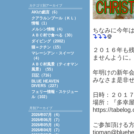
カテゴリ別アーカイブ
AKIの戯言（6）
クアラルンプール（ＫＬ）
情報（1）
メルシン情報（4）
ちなみに今年は
ＡＢＣ村で食べる（30）
ダイビング（2002）
猫＝クチン（15）
２０１６年も
マレーシアン・スイーツ
ませんように
（4）
ＡＢＣ村風景（ティオマン
風景）（55）
年明けの新年
日記（716）
みなさま是非
BLUE HEAVEN
DIVERS（227）
フェリー情報・スケジュー
日時：２０１
ル（102）
場所：『多幸屋ー
月別アーカイブ
https://tabelo
2026年07月（4）
2026年06月（7）
ご参加頂ける
2026年05月（4）
2026年04月（7）
tioman@bluehe