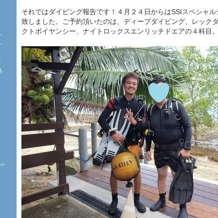
それではダイビング報告です！４月２４日からはSSIスペシャ
致しました。ご予約頂いたのは、ディープダイビング、レック
クトボイヤンシー、ナイトロックスエンリッチドエアの４科目
海
約
珊
熱
た