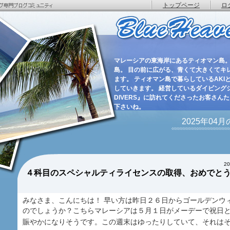
トップページ
ロ
マレーシアの東海岸にあるティオマン島。
島。 目の前に広がる、青くて大きくてキ
ます。 ティオマン島で暮らしているAKIと
していきます。 経営しているダイビングショ
DIVERS』に訪れてくださったお客さん
下さいね。
2025年04
2
４科目のスペシャルティライセンスの取得、おめでと
みなさま、こんにちは！ 早い方は昨日２６日からゴールデンウ
のでしょうか？こちらマレーシアは５月１日がメーデーで祝日
賑やかになりそうです。この週末はゆったりしていて、それは