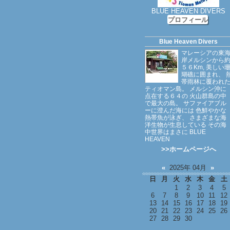
BLUE HEAVEN DIVERS
プロフィール
Blue Heaven Divers
マレーシアの東
岸メルシンから
５６Km, 美しい
瑚礁に囲まれ、 
帯雨林に覆われ
ティオマン島。 メルシン沖に
点在する６４の 火山群島の中
で最大の島。 サファイアブル
ーに澄んだ海には 色鮮やかな
熱帯魚が泳ぎ、 さまざまな海
洋生物が生息している その海
中世界はまさに BLUE
HEAVEN
>>ホームページへ
«
2025年 04月
»
日
月
火
水
木
金
土
1
2
3
4
5
6
7
8
9
10
11
12
13
14
15
16
17
18
19
20
21
22
23
24
25
26
27
28
29
30