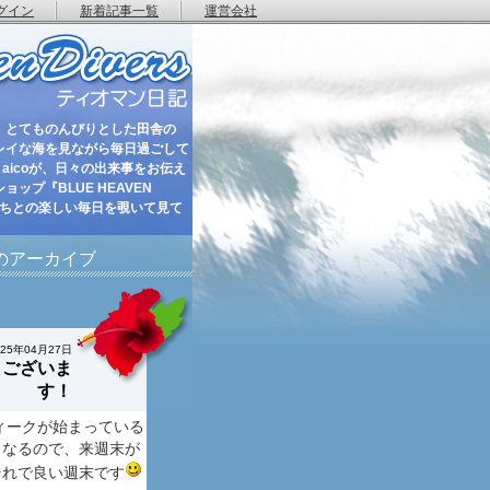
グイン
新着記事一覧
運営会社
 とてものんびりとした田舎の
レイな海を見ながら毎日過ごして
aicoが、日々の出来事をお伝え
ップ『BLUE HEAVEN
たちとの楽しい毎日を覗いて見て
月のアーカイブ
025年04月27日
うございま
す！
ィークが始まっている
となるので、来週末が
それで良い週末です