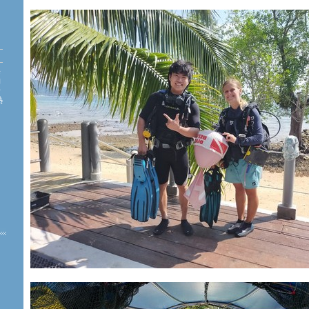
海
約
珊
熱
た