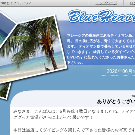
トップページ
ロ
マレーシアの東海岸にあるティオマン島。
島。 目の前に広がる、青くて大きくてキ
ます。 ティオマン島で暮らしているAKIと
していきます。 経営しているダイビングショ
DIVERS』に訪れてくださったお客さん
下さいね。
2026年06
2
ありがとうござ
みなさま、こんばんは。6月も残り数日となりましたね。ティオ
ググっと気温がさらに上がって暑いです！
本日は当店にてダイビングを楽しんで下さった皆様のお写真で