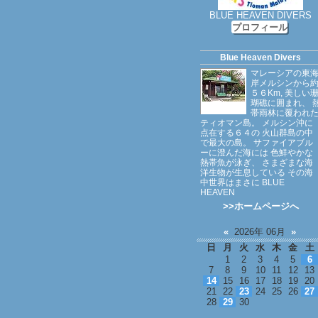
BLUE HEAVEN DIVERS
プロフィール
Blue Heaven Divers
マレーシアの東
岸メルシンから
５６Km, 美しい
瑚礁に囲まれ、 
帯雨林に覆われ
ティオマン島。 メルシン沖に
点在する６４の 火山群島の中
で最大の島。 サファイアブル
ーに澄んだ海には 色鮮やかな
熱帯魚が泳ぎ、 さまざまな海
洋生物が生息している その海
中世界はまさに BLUE
HEAVEN
>>ホームページへ
«
2026年 06月
»
日
月
火
水
木
金
土
1
2
3
4
5
6
7
8
9
10
11
12
13
14
15
16
17
18
19
20
21
22
23
24
25
26
27
28
29
30