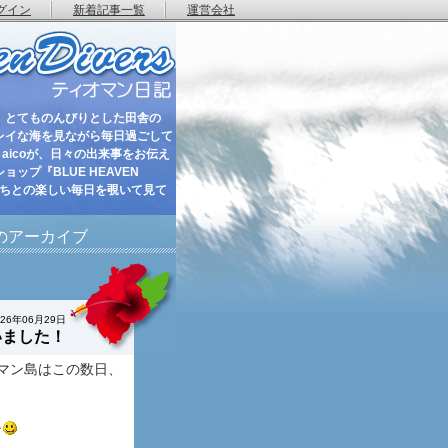
グイン
新着記事一覧
運営会社
 とてものんびりとした田舎の
レイな海を見ながら毎日過ごして
aicoが、日々の出来事をお伝え
ップ『BLUE HEAVEN
たちとの楽しい毎日を覗いて見て
月のアーカイブ
026年06月29日
いました！
マン島はこの数日、
す