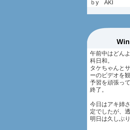
ｂy AKI
Wi
午前中はどん
科日和。
タケちゃんと
ーのビデオを
予習を頑張っ
終了。
今日はアキ姉
定でしたが、
明日は久しぶ