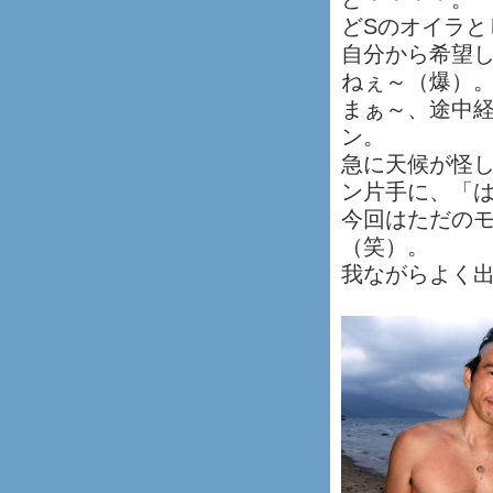
どSのオイラ
自分から希望
ねぇ～（爆）
まぁ～、途中
ン。
急に天候が怪
ン片手に、「
今回はただの
（笑）。
我ながらよく