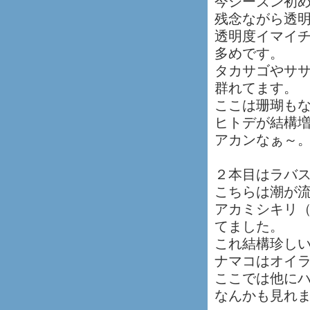
今シーズン初
残念ながら透
透明度イマイ
多めです。
タカサゴやサ
群れてます。
ここは珊瑚も
ヒトデが結構
アカンなぁ～
２本目はラバ
こちらは潮が
アカミシキリ
てました。
これ結構珍し
ナマコはオイ
ここでは他に
なんかも見れ