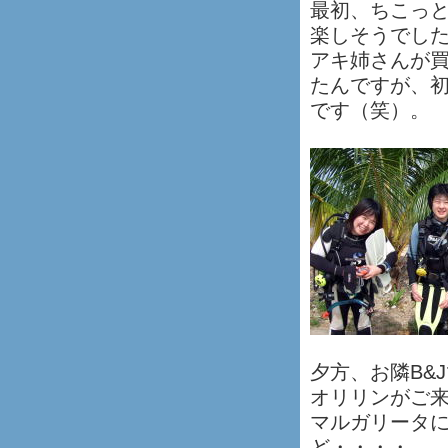
最初、ちこっ
楽しそうでし
アキ姉さんが
たんですが、
です（笑）。
夕方、お隣B&
オリリンがご
マルガリータ
ど・・・・。