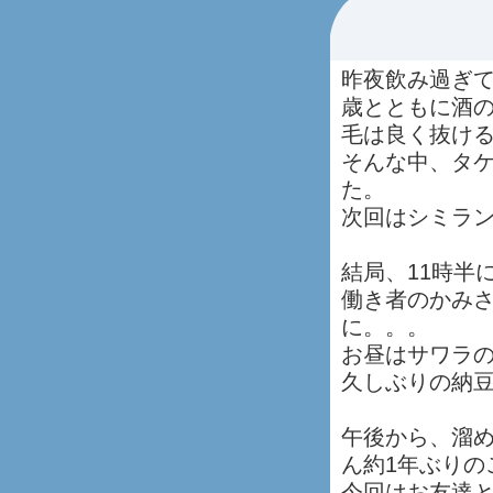
昨夜飲み過ぎ
歳とともに酒
毛は良く抜け
そんな中、タ
た。
次回はシミラ
結局、11時半
働き者のかみ
に。。。
お昼はサワラ
久しぶりの納
午後から、溜
ん約1年ぶりの
今回はお友達