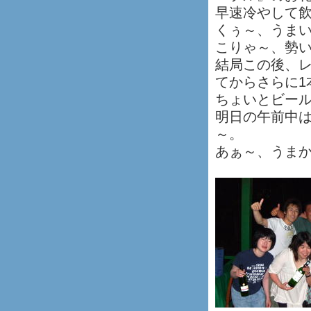
早速冷やして
くぅ～、うまい
こりゃ～、勢
結局この後、
てからさらに1
ちょいとビー
明日の午前中
～。
あぁ～、うま