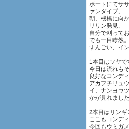
ボートにてサ
ァンダイブ。
朝、桟橋に向
リリン発見。
自分で刈って
でも一目瞭然
すんごい、イ
1本目はソヤで
今日は流れも
良好なコンデ
アカフチリュ
イ、ナンヨウ
かが見れまし
2本目はリンギ
ここもコンディ
今回もウミガ