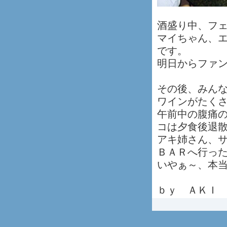
酒盛り中、フ
マイちゃん、
です。
明日からファ
その後、みんな
ワインがたく
午前中の腹痛
コは夕食後退
アキ姉さん、
ＢＡＲへ行っ
いやぁ～、本
ｂｙ ＡＫＩ