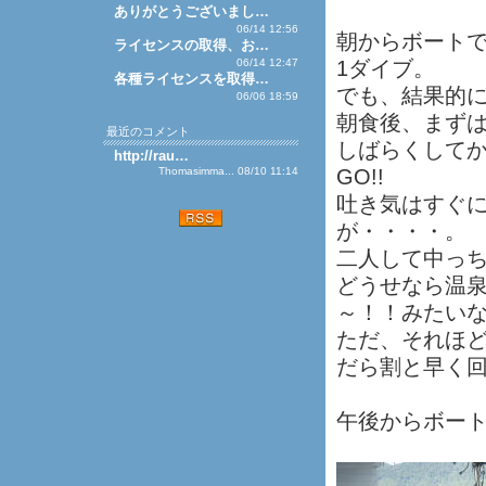
ありがとうございまし…
06/14 12:56
朝からボートで
ライセンスの取得、お…
06/14 12:47
1ダイブ。
各種ライセンスを取得…
でも、結果的
06/06 18:59
朝食後、まず
最近のコメント
しばらくして
http://rau…
Thomasimma... 08/10 11:14
GO!!
吐き気はすぐ
が・・・・。
二人して中っ
どうせなら温
～！！みたい
ただ、それほ
だら割と早く
午後からボー