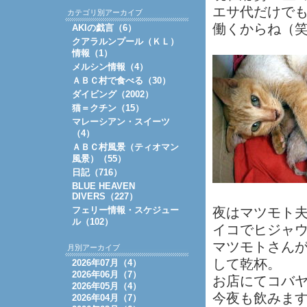
エサ代だけで
カテゴリ別アーカイブ
働くからね（
AKIの戯言（6）
クアラルンプール（ＫＬ）
情報（1）
メルシン情報（4）
ＡＢＣ村で食べる（30）
ダイビング（2002）
猫＝クチン（15）
マレーシアン・スイーツ
（4）
ＡＢＣ村風景（ティオマン
風景）（55）
日記（716）
BLUE HEAVEN
DIVERS（227）
フェリー情報・スケジュー
夜はマツモト
ル（102）
イコでヒジャ
マツモトさん
月別アーカイブ
して乾杯。
2026年07月（4）
2026年06月（7）
お店にてコバヤ
2026年05月（4）
今夜も飲みま
2026年04月（7）