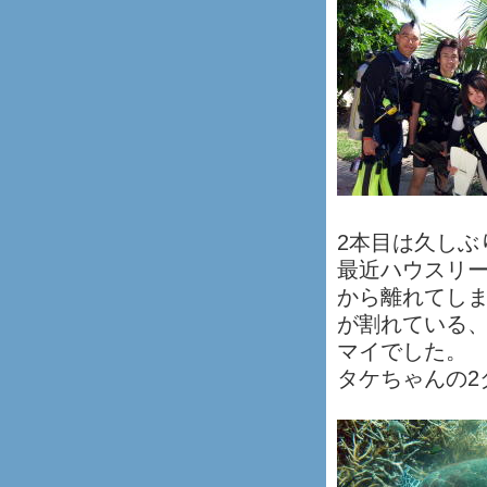
2本目は久しぶ
最近ハウスリ
から離れてし
が割れている
マイでした。
タケちゃんの2