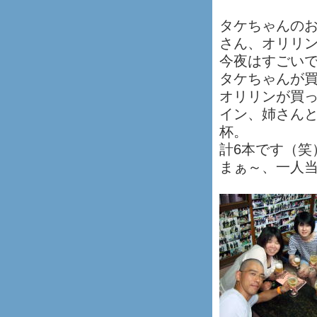
タケちゃんの
さん、オリリ
今夜はすごい
タケちゃんが
オリリンが買
イン、姉さん
杯。
計6本です（笑
まぁ～、一人当