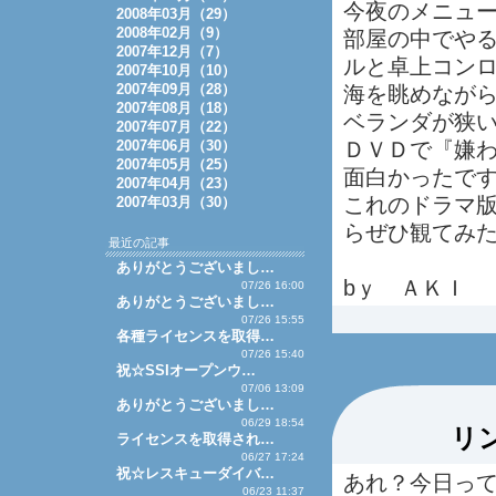
今夜のメニュ
2008年03月（29）
2008年02月（9）
部屋の中でや
2007年12月（7）
ルと卓上コン
2007年10月（10）
2007年09月（28）
海を眺めなが
2007年08月（18）
ベランダが狭い
2007年07月（22）
2007年06月（30）
ＤＶＤで『嫌
2007年05月（25）
面白かったで
2007年04月（23）
これのドラマ
2007年03月（30）
らぜひ観てみ
最近の記事
ありがとうございまし…
bｙ ＡＫＩ
07/26 16:00
ありがとうございまし…
07/26 15:55
各種ライセンスを取得…
07/26 15:40
祝☆SSIオープンウ…
07/06 13:09
ありがとうございまし…
06/29 18:54
リ
ライセンスを取得され…
06/27 17:24
祝☆レスキューダイバ…
あれ？今日っ
06/23 11:37