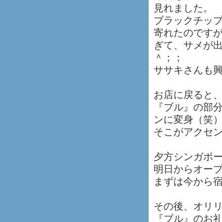
見れました。
ブラックチップ
寄れたのです
ぎて、サメが
＾；；
ササキさんも
お店に戻ると
『ブル』の部
ンに変身（笑
そこがアクセ
夕方シンガポ
明日からオー
まずは今から
その後、オリ
『ブル』のお