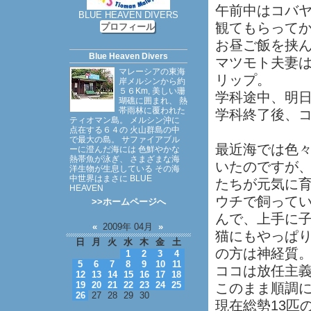
午前中はコバ
BLUE HEAVEN DIVERS
観てもらってか
プロフィール
お昼ご飯を挟ん
Blue Heaven Divers
マツモト夫妻
マレーシアの東海
リップ。
岸メルシンから約
５６Km, 美しい珊
学科途中、明
瑚礁に囲まれ、 熱
帯雨林に覆われた
学科終了後、
ティオマン島。 メルシン沖に
点在する６４の 火山群島の中
で最大の島。 サファイアブル
最近海では色
ーに澄んだ海には 色鮮やかな
熱帯魚が泳ぎ、 さまざまな海
いたのですが、
洋生物が生息している その海
中世界はまさに BLUE
たちが元気に
HEAVEN
ウチで飼って
>>ホームページへ
んで、上手に
«
2009年 04月
»
猫にもやっぱ
日
月
火
水
木
金
土
の方は神経質
1
2
3
4
5
6
7
8
9
10
11
ココは放任主
12
13
14
15
16
17
18
19
20
21
22
23
24
25
このまま順調
26
27
28
29
30
現在総勢13匹