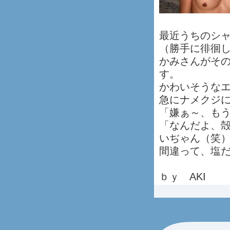
最近うちのシ
（勝手に徘徊
かみさんがそ
す。
かわいそうな
急にナメクジ
「嫌ぁ～、も
「なんだよ、
いぢゃん（笑
間違って、塩
ｂｙ AKI