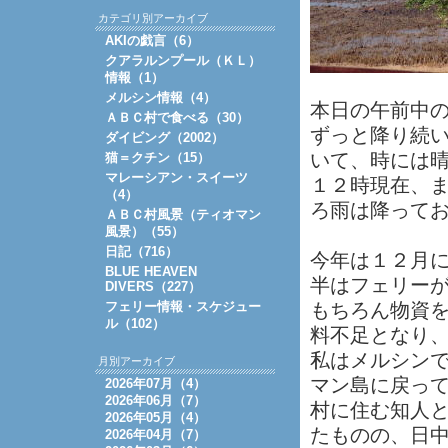
カテゴリ別アーカイブ
AKIの戯言（6）
クアラルンプール（ＫＬ）
情報（1）
メルシン情報（4）
本日の午前中の
ＡＢＣ村で食べる（30）
ずっと降り続
ダイビング（2002）
いて、時には
猫＝クチン（15）
マレーシアン・スイーツ
１２時現在、
（4）
ろ雨は降って
ＡＢＣ村風景（ティオマン
風景）（55）
日記（716）
今年は１２月
BLUE HEAVEN
半はフェリー
DIVERS（227）
フェリー情報・スケジュー
もちろん物資
ル（102）
料不足となり
私はメルシン
月別アーカイブ
マン島に戻って
2026年07月（4）
2026年06月（7）
村に住む知人
2026年05月（4）
たものの、日
2026年04月（7）