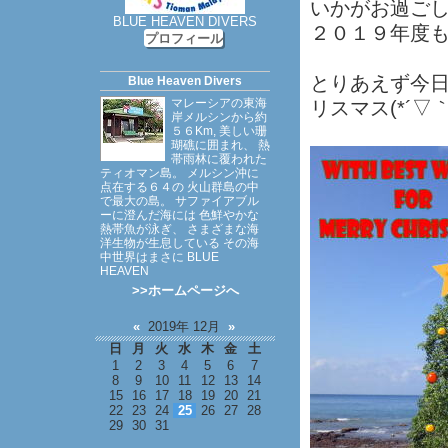
いかがお過ご
BLUE HEAVEN DIVERS
２０１９年度
プロフィール
とりあえず今
Blue Heaven Divers
マレーシアの東海
リスマス(*´▽｀
岸メルシンから約
５６Km, 美しい珊
瑚礁に囲まれ、 熱
帯雨林に覆われた
ティオマン島。 メルシン沖に
点在する６４の 火山群島の中
で最大の島。 サファイアブル
ーに澄んだ海には 色鮮やかな
熱帯魚が泳ぎ、 さまざまな海
洋生物が生息している その海
中世界はまさに BLUE
HEAVEN
>>ホームページへ
«
2019年 12月
»
日
月
火
水
木
金
土
1
2
3
4
5
6
7
8
9
10
11
12
13
14
15
16
17
18
19
20
21
22
23
24
25
26
27
28
29
30
31