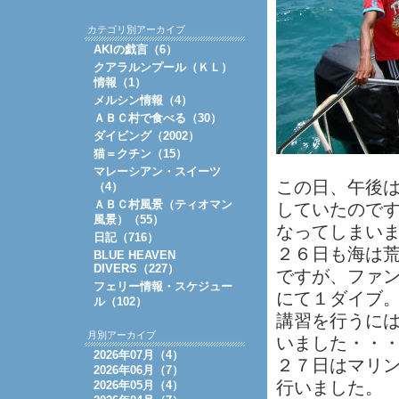
カテゴリ別アーカイブ
AKIの戯言（6）
クアラルンプール（ＫＬ）
情報（1）
メルシン情報（4）
ＡＢＣ村で食べる（30）
ダイビング（2002）
猫＝クチン（15）
マレーシアン・スイーツ
この日、午後
（4）
ＡＢＣ村風景（ティオマン
していたので
風景）（55）
なってしまい
日記（716）
２６日も海は
BLUE HEAVEN
DIVERS（227）
ですが、ファン
フェリー情報・スケジュー
にて１ダイブ
ル（102）
講習を行うに
月別アーカイブ
いました・・
2026年07月（4）
２７日はマリ
2026年06月（7）
行いました。
2026年05月（4）