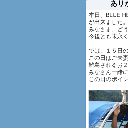
あり
本日、BLUE 
が出来ました
みなさま、ど
今後とも末永く
では、１５日
この日はご夫
離島されるお２
みなさん一緒
この日のポイント