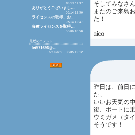
そしてみなさ
06/23 11:37
ありがとうございまし…
またのご来島
06/14 12:56
ライセンスの取得、お…
た！
06/14 12:47
各種ライセンスを取得…
06/06 18:59
aico
最近のコメント
lei571696@…
Richardchi... 08/05 12:12
昨日は、前日
た。
いいお天気の
後、ボートに乗
ウミガメ（タ
そうです！