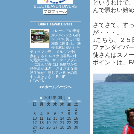
というわけで
BLUE HEAVEN DIVERS
んで賑わい始
プロフィール
さてさて、す
Blue Heaven Divers
マレーシアの東海
が・・・。
岸メルシンから約
↓こちら、２５
５６Km, 美しい珊
瑚礁に囲まれ、 熱
ファンダイバ
帯雨林に覆われた
ティオマン島。 メルシン沖に
徒さんはスノ
点在する６４の 火山群島の中
で最大の島。 サファイアブル
ポイントは、FAN
ーに澄んだ海には 色鮮やかな
熱帯魚が泳ぎ、 さまざまな海
洋生物が生息している その海
中世界はまさに BLUE
HEAVEN
>>ホームページへ
«
2014年 08月
»
日
月
火
水
木
金
土
1
2
3
4
5
6
7
8
9
10
11
12
13
14
15
16
17
18
19
20
21
22
23
24
25
26
27
28
29
30
31