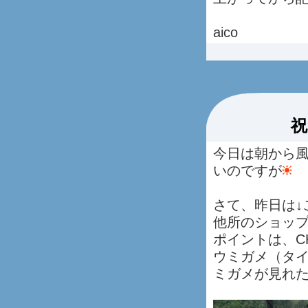
aico
祝
今日は朝から
いのですが
さて、昨日は↓
他所のショッ
ポイントは、CHE
ウミガメ（タ
ミガメが見れ