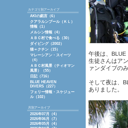
カテゴリ別アーカイブ
AKIの戯言（6）
クアラルンプール（ＫＬ）
情報（1）
メルシン情報（4）
ＡＢＣ村で食べる（30）
ダイビング（2002）
猫＝クチン（15）
午後は、BLUE
マレーシアン・スイーツ
（4）
生徒さんはア
ＡＢＣ村風景（ティオマン
ァンダイブの
風景）（55）
日記（716）
そして夜は、BL
BLUE HEAVEN
DIVERS（227）
ありました。
フェリー情報・スケジュー
ル（102）
月別アーカイブ
2026年07月（4）
2026年06月（7）
2026年05月（4）