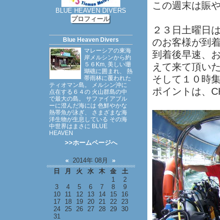
この週末は賑
BLUE HEAVEN DIVERS
プロフィール
２３日土曜日
Blue Heaven Divers
のお客様が到
マレーシアの東海
到着後早速、
岸メルシンから約
５６Km, 美しい珊
えて来て頂い
瑚礁に囲まれ、 熱
そして１０時
帯雨林に覆われた
ティオマン島。 メルシン沖に
ポイントは、CHE
点在する６４の 火山群島の中
で最大の島。 サファイアブル
ーに澄んだ海には 色鮮やかな
熱帯魚が泳ぎ、 さまざまな海
洋生物が生息している その海
中世界はまさに BLUE
HEAVEN
>>ホームページへ
«
2014年 08月
»
日
月
火
水
木
金
土
1
2
3
4
5
6
7
8
9
10
11
12
13
14
15
16
17
18
19
20
21
22
23
24
25
26
27
28
29
30
31