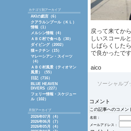
カテゴリ別アーカイブ
AKIの戯言（6）
クアラルンプール（ＫＬ）
情報（1）
戻って来てか
メルシン情報（4）
しいスコール
ＡＢＣ村で食べる（30）
ダイビング（2002）
しばらくした
猫＝クチン（15）
で良かったで
マレーシアン・スイーツ
（4）
aico
ＡＢＣ村風景（ティオマン
風景）（55）
日記（716）
ソーシャルブ
BLUE HEAVEN
DIVERS（227）
フェリー情報・スケジュー
ル（102）
コメント
この記事へのコメン
月別アーカイブ
2026年07月（4）
名前：
2026年06月（7）
メールアドレス：
2026年05月（4）