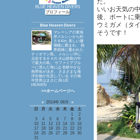
た。
BLUE HEAVEN DIVERS
いいお天気の
プロフィール
後、ボートに乗
ウミガメ（タ
Blue Heaven Divers
そうです！
マレーシアの東海
岸メルシンから約
５６Km, 美しい珊
瑚礁に囲まれ、 熱
帯雨林に覆われた
ティオマン島。 メルシン沖に
点在する６４の 火山群島の中
で最大の島。 サファイアブル
ーに澄んだ海には 色鮮やかな
熱帯魚が泳ぎ、 さまざまな海
洋生物が生息している その海
中世界はまさに BLUE
HEAVEN
>>ホームページへ
«
2014年 08月
»
日
月
火
水
木
金
土
1
2
3
4
5
6
7
8
9
10
11
12
13
14
15
16
17
18
19
20
21
22
23
24
25
26
27
28
29
30
31