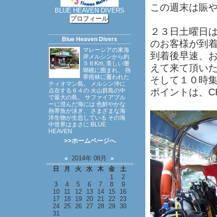
この週末は賑
BLUE HEAVEN DIVERS
プロフィール
２３日土曜日
Blue Heaven Divers
のお客様が到
マレーシアの東海
到着後早速、
岸メルシンから約
５６Km, 美しい珊
えて来て頂い
瑚礁に囲まれ、 熱
帯雨林に覆われた
そして１０時
ティオマン島。 メルシン沖に
ポイントは、CHE
点在する６４の 火山群島の中
で最大の島。 サファイアブル
ーに澄んだ海には 色鮮やかな
熱帯魚が泳ぎ、 さまざまな海
洋生物が生息している その海
中世界はまさに BLUE
HEAVEN
>>ホームページへ
«
2014年 08月
»
日
月
火
水
木
金
土
1
2
3
4
5
6
7
8
9
10
11
12
13
14
15
16
17
18
19
20
21
22
23
24
25
26
27
28
29
30
31