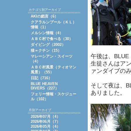
カテゴリ別アーカイブ
AKIの戯言（6）
クアラルンプール（ＫＬ）
情報（1）
メルシン情報（4）
ＡＢＣ村で食べる（30）
ダイビング（2002）
猫＝クチン（15）
午後は、BLUE
マレーシアン・スイーツ
（4）
生徒さんはア
ＡＢＣ村風景（ティオマン
ァンダイブの
風景）（55）
日記（716）
BLUE HEAVEN
そして夜は、BL
DIVERS（227）
ありました。
フェリー情報・スケジュー
ル（102）
月別アーカイブ
2026年07月（4）
2026年06月（7）
2026年05月（4）