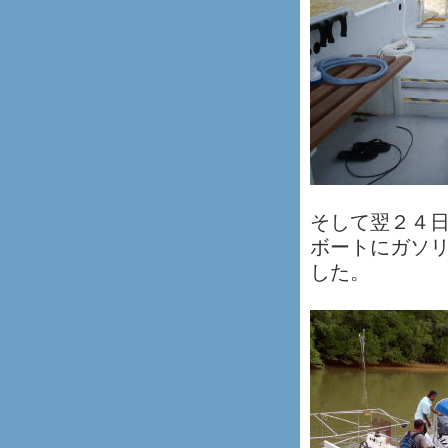
そして翌２４
ボートにガソ
した。