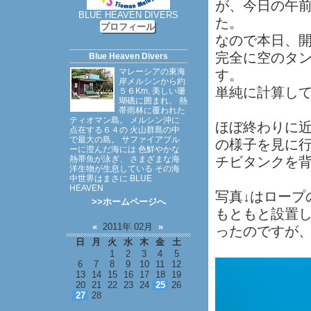
が、今日の午
BLUE HEAVEN DIVERS
た。
プロフィール
なので本日、
完全に空のタ
Blue Heaven Divers
マレーシアの東海
す。
岸メルシンから約
単純に計算し
５６Km, 美しい珊
瑚礁に囲まれ、 熱
帯雨林に覆われた
ティオマン島。 メルシン沖に
ほぼ終わりに
点在する６４の 火山群島の中
で最大の島。 サファイアブル
の様子を見に
ーに澄んだ海には 色鮮やかな
熱帯魚が泳ぎ、 さまざまな海
チビタンクを
洋生物が生息している その海
中世界はまさに BLUE
HEAVEN
写真↓はロープ
>>ホームページへ
もともと設置
«
2011年 02月
»
ったのですが
日
月
火
水
木
金
土
1
2
3
4
5
6
7
8
9
10
11
12
13
14
15
16
17
18
19
20
21
22
23
24
25
26
27
28