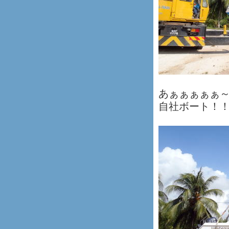
あぁぁぁぁぁ
自社ボート！