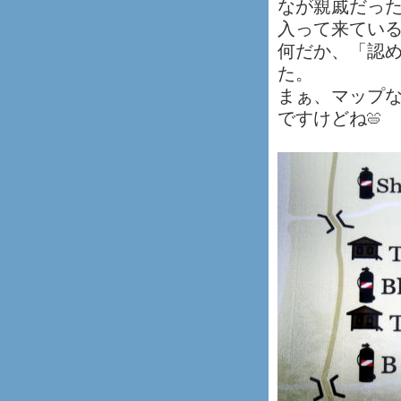
なが親戚だっ
入って来てい
何だか、「認
た。
まぁ、マップ
ですけどね