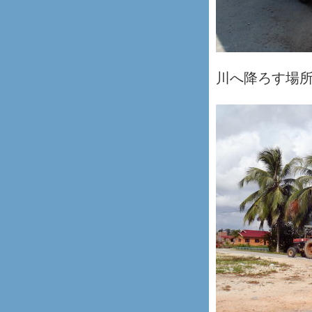
川へ降ろす場