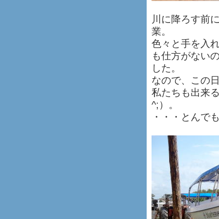
川に降ろす前
業。
色々と手を入
も仕方がない
した。
なので、この
私たちも出来る
^;）。
・・・とんで