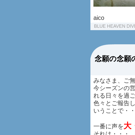
aico
BLUE HEAVEN DI
念願の念願
みなさま、ご
今シーズンの
れる日々を過
色々とご報告
いうことで・
大
一番に声を
それは・・・