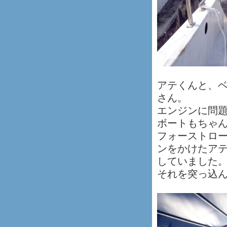
アテくんと、
さん。
エンジンに問
ボートもちゃ
フォーストロ
ンをかけたア
していました
それを突っ込