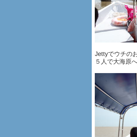
Jettyでウ
５人で大海原