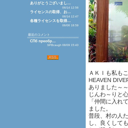
ありがとうございまし…
06/14 12:56
ライセンスの取得、お…
06/14 12:47
各種ライセンスを取得…
06/06 18:59
最近のコメント
СПб преобр…
SPBcaugh 08/09 15:43
ＡＫＩも私もこ
HEAVEN D
ありました～
じんわ～りと
「仲間に入れ
ました。
普段、村の人
し、良くして