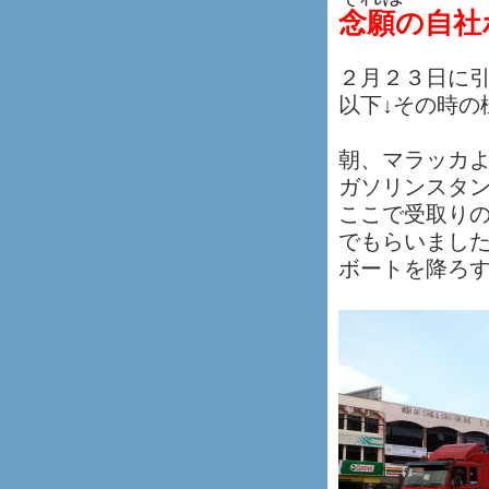
念願の自社
２月２３日に
以下↓その時の
朝、マラッカ
ガソリンスタン
ここで受取り
でもらいまし
ボートを降ろす