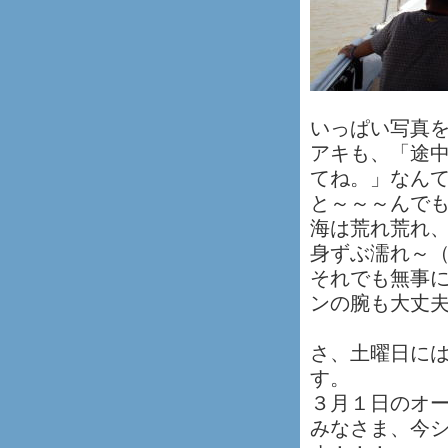
いっぱい写真
アキも、「途
てね。」なん
と～～～んで
海は荒れ荒れ
身ずぶ濡れ～
それでも無事
ンの腕も大丈夫
さ、土曜日に
す。
３月１日のオ
みなさま、今