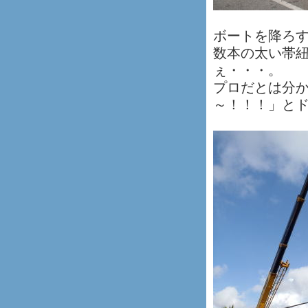
ボートを降ろ
数本の太い帯
ぇ・・・。
プロだとは分
～！！！」と