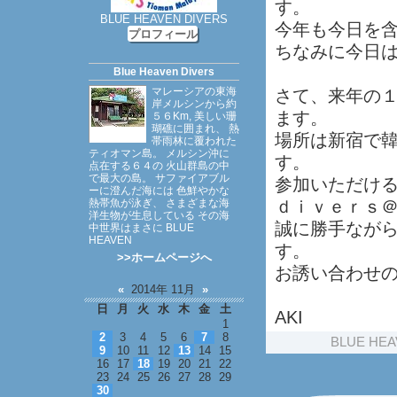
す。
BLUE HEAVEN DIVERS
今年も今日を含
プロフィール
ちなみに今日
Blue Heaven Divers
マレーシアの東海
さて、来年の
岸メルシンから約
ます。
５６Km, 美しい珊
瑚礁に囲まれ、 熱
場所は新宿で
帯雨林に覆われた
ティオマン島。 メルシン沖に
す。
点在する６４の 火山群島の中
で最大の島。 サファイアブル
参加いただけ
ーに澄んだ海には 色鮮やかな
熱帯魚が泳ぎ、 さまざまな海
ｄｉｖｅｒｓ
洋生物が生息している その海
誠に勝手なが
中世界はまさに BLUE
HEAVEN
す。
>>ホームページへ
お誘い合わせ
«
2014年 11月
»
日
月
火
水
木
金
土
AKI
1
2
3
4
5
6
7
8
BLUE HEA
9
10
11
12
13
14
15
16
17
18
19
20
21
22
23
24
25
26
27
28
29
30