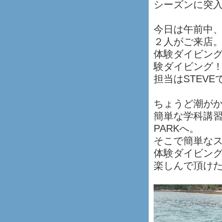
シーズンに突
今日は午前中、
２人がご来店
体験ダイビン
験ダイビング
担当はSTEVE
ちょうど潮が
簡単な学科講習
PARKへ。
そこで簡単なスキ
体験ダイビン
楽しんで頂け