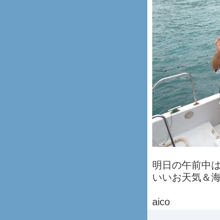
明日の午前中
いいお天気＆
aico