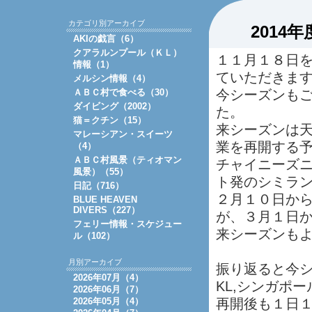
カテゴリ別アーカイブ
201
AKIの戯言（6）
クアラルンプール（ＫＬ）
１１月１８日
情報（1）
ていただきま
メルシン情報（4）
ＡＢＣ村で食べる（30）
今シーズンも
ダイビング（2002）
た。
猫＝クチン（15）
来シーズンは天
マレーシアン・スイーツ
業を再開する
（4）
ＡＢＣ村風景（ティオマン
チャイニーズ
風景）（55）
ト発のシミラ
日記（716）
２月１０日から
BLUE HEAVEN
DIVERS（227）
が、３月１日
フェリー情報・スケジュー
来シーズンも
ル（102）
月別アーカイブ
振り返ると今
2026年07月（4）
KL,シンガポ
2026年06月（7）
2026年05月（4）
再開後も１日