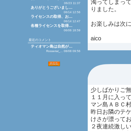
濁ってしまっ
06/23 11:37
ありがとうございまし…
りました。
06/14 12:56
ライセンスの取得、お…
06/14 12:47
お楽しみは次
各種ライセンスを取得…
06/06 18:59
aico
最近のコメント
ティオマン島は自然が…
Rosserial_... 08/08 09:56
少しばかりご
１１月に入っ
マン島ＡＢＣ
昨日お隣のテ
けさが漂って
２夜連続激し