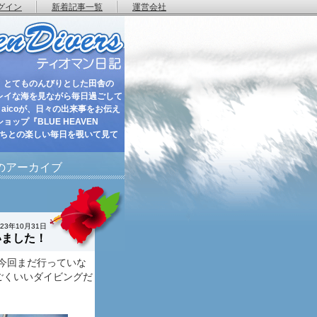
グイン
新着記事一覧
運営会社
 とてものんびりとした田舎の
レイな海を見ながら毎日過ごして
aicoが、日々の出来事をお伝え
ップ『BLUE HEAVEN
たちとの楽しい毎日を覗いて見て
月のアーカイブ
023年10月31日
いました！
今回まだ行っていな
すごくいいダイビングだ