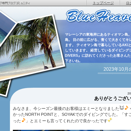
トップページ
ロ
マレーシアの東海岸にあるティオマン島。
島。 目の前に広がる、青くて大きくてキ
ます。 ティオマン島で暮らしているAKIと
していきます。 経営しているダイビングショ
DIVERS』に訪れてくださったお客さん
下さいね。
2023年10
2
ありがとうござ
みなさま、今シーズン最後のお客様はエミーとなりました
かったNORTH POINTと、SOYAKでのダイビングでした。「
った
」とエミーも言ってくれたので良かったです