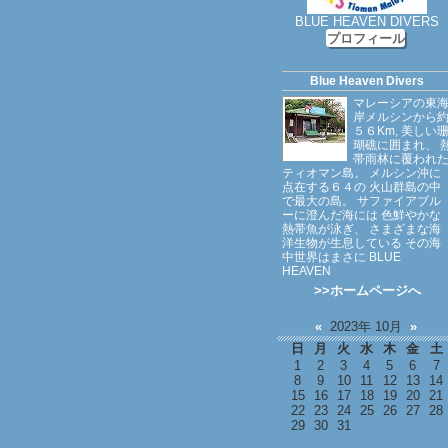
BLUE HEAVEN DIVERS
プロフィール
Blue Heaven Divers
マレーシアの東
岸メルシンから
５６Km, 美しい
瑚礁に囲まれ、 
帯雨林に覆われ
ティオマン島。 メルシン沖に
点在する６４の 火山群島の中
で最大の島。 サファイアブル
ーに澄んだ海には 色鮮やかな
熱帯魚が泳ぎ、 さまざまな海
洋生物が生息している その海
中世界はまさに BLUE
HEAVEN
>>ホームページへ
«
2023年 10月
»
日
月
火
水
木
金
土
1
2
3
4
5
6
7
8
9
10
11
12
13
14
15
16
17
18
19
20
21
22
23
24
25
26
27
28
29
30
31