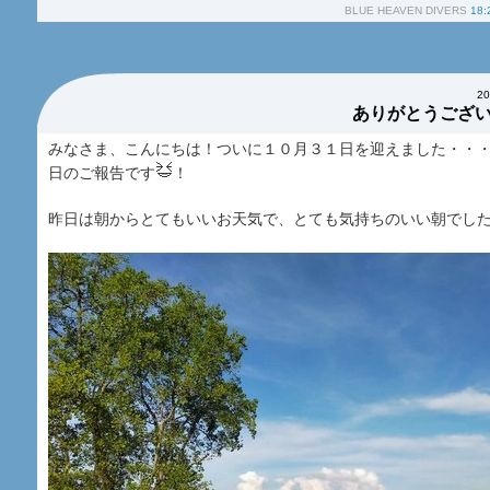
BLUE HEAVEN DIVERS
18:
2
ありがとうござ
みなさま、こんにちは！ついに１０月３１日を迎えました・・
日のご報告です
！
昨日は朝からとてもいいお天気で、とても気持ちのいい朝でし