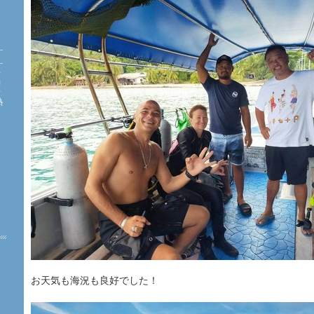
海
約
珊
熱
た
お天気も海況も良好でした！