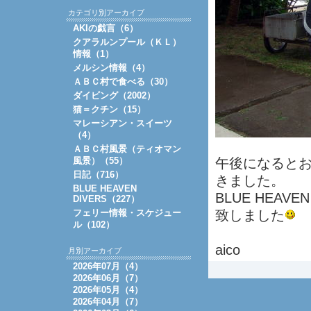
カテゴリ別アーカイブ
AKIの戯言（6）
クアラルンプール（ＫＬ）
情報（1）
メルシン情報（4）
ＡＢＣ村で食べる（30）
ダイビング（2002）
猫＝クチン（15）
マレーシアン・スイーツ
（4）
ＡＢＣ村風景（ティオマン
風景）（55）
午後になると
日記（716）
きました。
BLUE HEAVEN
BLUE HEA
DIVERS（227）
フェリー情報・スケジュー
致しました
ル（102）
aico
月別アーカイブ
2026年07月（4）
2026年06月（7）
2026年05月（4）
2026年04月（7）