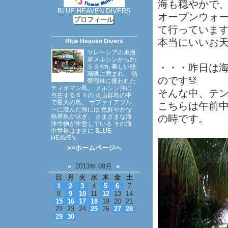
海も穏やかで
BLUE HEAVEN DIVERS
オープンウォ
プロフィール
て行っていま
本当にいいお
Blue Heaven Divers
マレーシアの東海
岸メルシンから約
・・・昨日は
５６Km, 美しい珊
瑚礁に囲まれ、 熱
のです
帯雨林に覆われた
ティオマン島。 メルシン沖に
そんな中、テン
点在する６４の 火山群島の中
で最大の島。 サファイアブル
こちらは午前
ーに澄んだ海には 色鮮やかな
熱帯魚が泳ぎ、 さまざまな海
の時です。
洋生物が生息している その海
中世界はまさに BLUE
HEAVEN
>>ホームページへ
«
2013年 09月
»
日
月
火
水
木
金
土
1
2
3
4
5
6
7
8
9
10
11
12
13
14
15
16
17
18
19
20
21
22
23
24
25
26
27
28
29
30