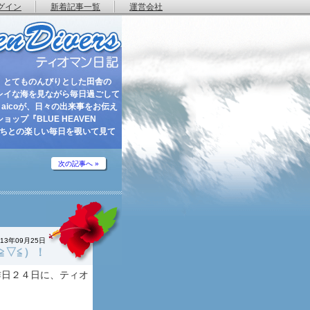
グイン
新着記事一覧
運営会社
 とてものんびりとした田舎の
レイな海を見ながら毎日過ごして
aicoが、日々の出来事をお伝え
ップ『BLUE HEAVEN
たちとの楽しい毎日を覗いて見て
次の記事へ »
013年09月25日
≧▽≦）！
昨日２４日に、ティオ
。