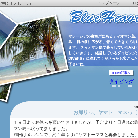
トップページ
ロ
マレーシアの東海岸にあるティオマン島。
島。 目の前に広がる、青くて大きくてキ
ます。 ティオマン島で暮らしているAKIと
していきます。 経営しているダイビングショ
DIVERS』に訪れてくださったお客さん
下さいね。
« 前の記事へ
ダイビング
2
お帰りっ、ヤマトーマスっ（
１９日よりお休みを頂いておりましたが、予定より１日遅れの
マン島へ戻って参りました。
昨日はメルシンで、約１年ぶりにヤマトーマスと再会しました