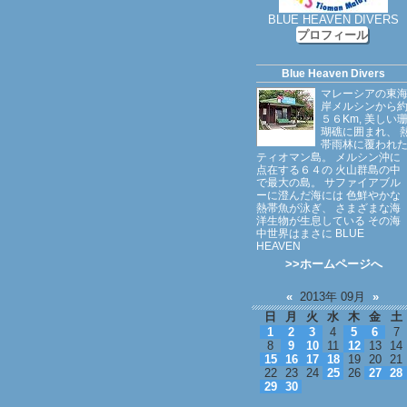
BLUE HEAVEN DIVERS
プロフィール
Blue Heaven Divers
マレーシアの東
岸メルシンから
５６Km, 美しい
瑚礁に囲まれ、 
帯雨林に覆われ
ティオマン島。 メルシン沖に
点在する６４の 火山群島の中
で最大の島。 サファイアブル
ーに澄んだ海には 色鮮やかな
熱帯魚が泳ぎ、 さまざまな海
洋生物が生息している その海
中世界はまさに BLUE
HEAVEN
>>ホームページへ
«
2013年 09月
»
日
月
火
水
木
金
土
1
2
3
4
5
6
7
8
9
10
11
12
13
14
15
16
17
18
19
20
21
22
23
24
25
26
27
28
29
30