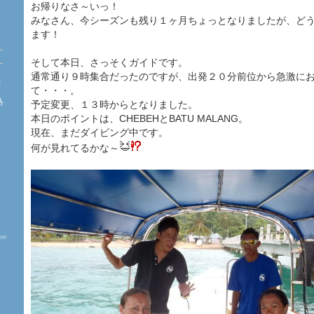
お帰りなさ～いっ！
みなさん、今シーズンも残り１ヶ月ちょっとなりましたが、ど
ます！
そして本日、さっそくガイドです。
海
通常通り９時集合だったのですが、出発２０分前位から急激に
約
て・・・。
珊
熱
予定変更、１３時からとなりました。
た
本日のポイントは、CHEBEHとBATU MALANG。
現在、まだダイビング中です。
何が見れてるかな～