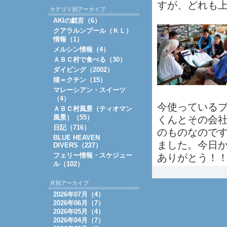
すが、どれも
カテゴリ別アーカイブ
AKIの戯言（6）
クアラルンプール（ＫＬ）
情報（1）
メルシン情報（4）
ＡＢＣ村で食べる（30）
ダイビング（2002）
猫＝クチン（15）
マレーシアン・スイーツ
（4）
今使っている
ＡＢＣ村風景（ティオマン
風景）（55）
くんとその会
日記（716）
のものなので
BLUE HEAVEN
ました。今日
DIVERS（227）
フェリー情報・スケジュー
ありがとう！
ル（102）
月別アーカイブ
2026年07月（4）
2026年06月（7）
2026年05月（4）
2026年04月（7）