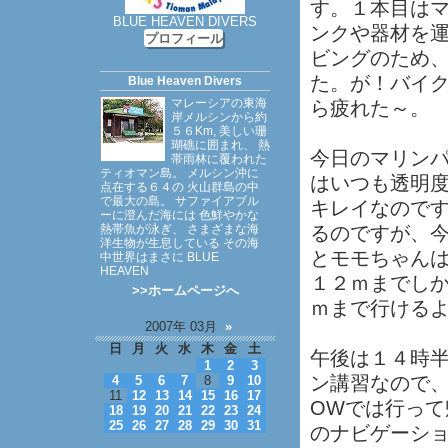
す。１本目は
BLUE HEAVEN DIVERS
ンクや器材を
プロフィール
ビングのため
た。が！バイ
Blue Heaven Divers
マレーシアの東海
ら疲れた～。
岸メルシンから約
５６Km, 美しい珊
瑚礁に囲まれ、 熱
今日のマリン
帯雨林に覆われた
ティオマン島。 メルシン沖に
はいつも透明
点在する６４の 火山群島の中
で最大の島。 サファイアブル
キレイなので
ーに澄んだ海には 色鮮やかな
熱帯魚が泳ぎ、 さまざまな海
るのですが、
洋生物が生息している その海
とモモちゃん
中世界はまさに BLUE
HEAVEN
１２ｍまでし
>>ホームページへ
ｍまで行ける
2007年 03月
»
日
月
火
水
木
金
土
午後は１４時
1
2
3
ン講習なので
4
5
6
7
8
9
10
11
12
13
14
15
16
17
OWでは行って
18
19
20
21
22
23
24
25
26
27
28
29
30
31
のナビゲーシ