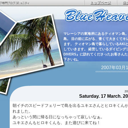
トップページ
ロ
マレーシアの東海岸にあるティオマン島。
島。 目の前に広がる、青くて大きくてキ
ます。 ティオマン島で暮らしているAKIと
していきます。 経営しているダイビングショ
DIVERS』に訪れてくださったお客さん
下さいね。
2007年03
2
Saturday. 17 March.
朝イチのスピードフェリーで島を出るユキエさんとヒロキくん
れました。
あっという間に帰る日になっちゃって寂しいなぁ。
ユキエさんもヒロキくんも、また遊びに来てね！