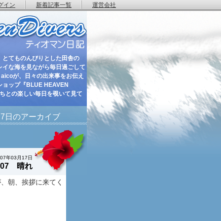
グイン
新着記事一覧
運営会社
 とてものんびりとした田舎の
レイな海を見ながら毎日過ごして
aicoが、日々の出来事をお伝え
ップ『BLUE HEAVEN
たちとの楽しい毎日を覗いて見て
月17日のアーカイブ
007年03月17日
 2007 晴れ
が、朝、挨拶に来てく