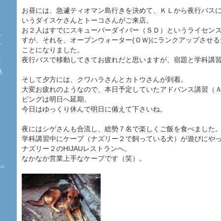
お昼には、急遽ティオマン島行きを決めて、ＫＬから夜行バス
いうダイスケさんとトーコさんがご来店。
お２人はすでにスキューバーダイバー（ＳＤ）というライセン
すが、それを、オープンウォーター(ＯＷ)にランクアップさせ
ことになりました。
海
約
夜行バスで移動してきてお疲れだと思いますが、宿題と学科講
珊
熱
た
そして夕方には、クワハラさんとカトウさんが到着。
大変お疲れのようなので、本日予定していたアドバンス講習（
ビングは明日へ延期。
今日はゆっくり休んで明日に備えて下さいね。
夜にはシゲさんも合流し、総勢７名で楽しくご飯を食べました
学科講習中にケープ（ナズリー２で飼っている犬）が遊びにや
ナズリー２のHIJAUレストランへ。
なかなか営業上手なケープです（笑）。