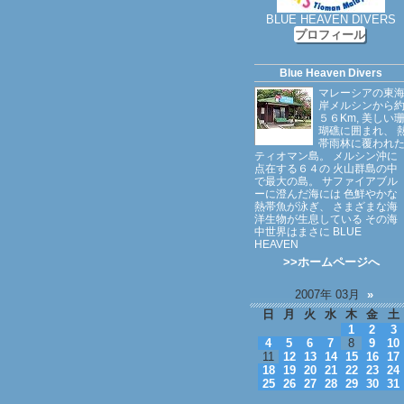
BLUE HEAVEN DIVERS
プロフィール
Blue Heaven Divers
マレーシアの東
岸メルシンから
５６Km, 美しい
瑚礁に囲まれ、 
帯雨林に覆われ
ティオマン島。 メルシン沖に
点在する６４の 火山群島の中
で最大の島。 サファイアブル
ーに澄んだ海には 色鮮やかな
熱帯魚が泳ぎ、 さまざまな海
洋生物が生息している その海
中世界はまさに BLUE
HEAVEN
>>ホームページへ
2007年 03月
»
日
月
火
水
木
金
土
1
2
3
4
5
6
7
8
9
10
11
12
13
14
15
16
17
18
19
20
21
22
23
24
25
26
27
28
29
30
31