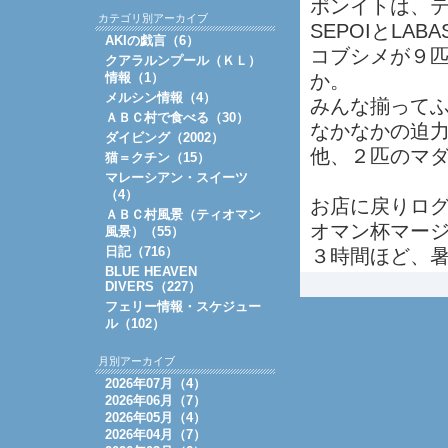
ポンイトは、
カテゴリ別アーカイブ
SEPOIとLABA
AKIの戯言（6）
コブシメが９
クアラルンプール（ＫＬ）
情報（1）
か。
メルシン情報（4）
みんな揃って
ＡＢＣ村で食べる（30）
なかなかの迫
ダイビング（2002）
他、２匹のマ
猫＝クチン（15）
マレーシアン・スイーツ
（4）
お店に戻りロ
ＡＢＣ村風景（ティオマン
オマン杯マー
風景）（55）
日記（716）
３時間ほど、
BLUE HEAVEN
DIVERS（227）
フェリー情報・スケジュー
ル（102）
月別アーカイブ
2026年07月（4）
2026年06月（7）
2026年05月（4）
2026年04月（7）