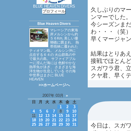
BLUE HEAVEN DIVERS
久しぶりのマ
プロフィール
ンマーでした
今シーズンまだ
Blue Heaven Divers
マレーシアの東海
わ・・・（笑
岸メルシンから約
早くマージャ
５６Km, 美しい珊
瑚礁に囲まれ、 熱
帯雨林に覆われた
ティオマン島。 メルシン沖に
結果はとりあ
点在する６４の 火山群島の中
で最大の島。 サファイアブル
接戦でほとん
ーに澄んだ海には 色鮮やかな
熱帯魚が泳ぎ、 さまざまな海
スガワラ君、
洋生物が生息している その海
クヤ君、早く
中世界はまさに BLUE
HEAVEN
>>ホームページへ
2007年 03月
»
日
月
火
水
木
金
土
1
2
3
4
5
6
7
8
9
10
11
12
13
14
15
16
17
18
19
20
21
22
23
24
25
26
27
28
29
30
31
今日は、スガ