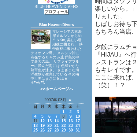
時間はタップ
BLUE HEAVEN DIVERS
楽しいから。
プロフィール
りました。
しばしお待ち下
Blue Heaven Divers
もちろん当店
マレーシアの東海
岸メルシンから約
５６Km, 美しい珊
瑚礁に囲まれ、 熱
夕飯にラムチ
帯雨林に覆われた
ティオマン島。 メルシン沖に
『HIJAU』
点在する６４の 火山群島の中
レストランは
で最大の島。 サファイアブル
ーに澄んだ海には 色鮮やかな
もキレイです
熱帯魚が泳ぎ、 さまざまな海
洋生物が生息している その海
ここに来れば、
中世界はまさに BLUE
HEAVEN
（笑）！？
>>ホームページへ
2007年 03月
»
日
月
火
水
木
金
土
1
2
3
4
5
6
7
8
9
10
11
12
13
14
15
16
17
18
19
20
21
22
23
24
25
26
27
28
29
30
31