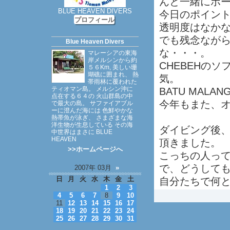
んと一緒にボ
BLUE HEAVEN DIVERS
今日のポイントは
プロフィール
透明度はなか
でも残念なが
Blue Heaven Divers
な・・・。
マレーシアの東海
岸メルシンから約
CHEBEHの
５６Km, 美しい珊
瑚礁に囲まれ、 熱
気。
帯雨林に覆われた
ティオマン島。 メルシン沖に
BATU MAL
点在する６４の 火山群島の中
今年もまた、
で最大の島。 サファイアブル
ーに澄んだ海には 色鮮やかな
熱帯魚が泳ぎ、 さまざまな海
洋生物が生息している その海
ダイビング後
中世界はまさに BLUE
HEAVEN
頂きました。
>>ホームページへ
こっちの人っ
で、どうして
2007年 03月
»
日
月
火
水
木
金
土
自分たちで何
1
2
3
4
5
6
7
8
9
10
11
12
13
14
15
16
17
18
19
20
21
22
23
24
25
26
27
28
29
30
31