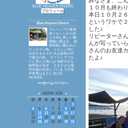
みなさま、こ
BLUE HEAVEN DIVERS
１０月も終わ
プロフィール
本日１０月２６日
というワケで
Blue Heaven Divers
した♪
マレーシアの東海
岸メルシンから約
リピーターさ
５６Km, 美しい珊
瑚礁に囲まれ、 熱
んが写ってい
帯雨林に覆われた
さんのお友達
ティオマン島。 メルシン沖に
点在する６４の 火山群島の中
たよ♪
で最大の島。 サファイアブル
ーに澄んだ海には 色鮮やかな
熱帯魚が泳ぎ、 さまざまな海
洋生物が生息している その海
中世界はまさに BLUE
HEAVEN
>>ホームページへ
«
2020年 10月
»
日
月
火
水
木
金
土
1
2
3
4
5
6
7
8
9
10
11
12
13
14
15
16
17
18
19
20
21
22
23
24
25
26
27
28
29
30
31