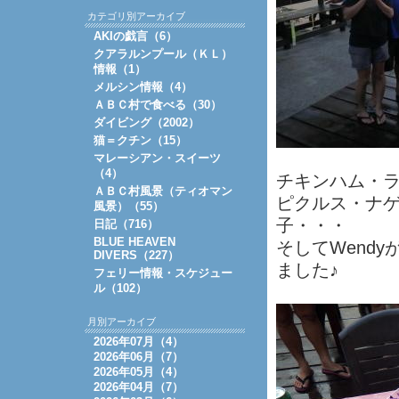
カテゴリ別アーカイブ
AKIの戯言（6）
クアラルンプール（ＫＬ）
情報（1）
メルシン情報（4）
ＡＢＣ村で食べる（30）
ダイビング（2002）
猫＝クチン（15）
マレーシアン・スイーツ
（4）
チキンハム・
ＡＢＣ村風景（ティオマン
ピクルス・ナ
風景）（55）
子・・・
日記（716）
BLUE HEAVEN
そしてWend
DIVERS（227）
ました♪
フェリー情報・スケジュー
ル（102）
月別アーカイブ
2026年07月（4）
2026年06月（7）
2026年05月（4）
2026年04月（7）