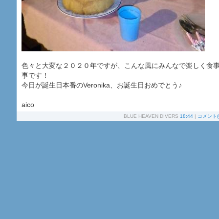
色々と大変な２０２０年ですが、こんな風にみんなで楽しく食
事です！
今日が誕生日本番のVeronika、お誕生日おめでとう♪
aico
BLUE HEAVEN DIVERS
18:44
|
コメント(