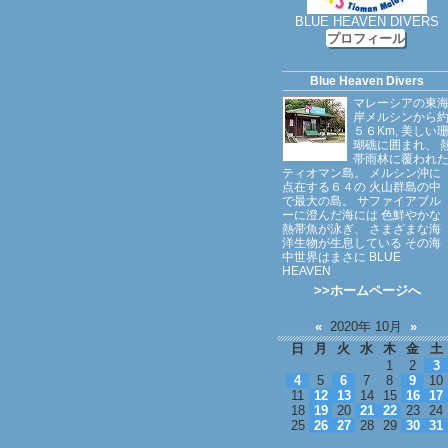
BLUE HEAVEN DIVERS
プロフィール
Blue Heaven Divers
マレーシアの東
岸メルシンから
５６Km, 美しい
瑚礁に囲まれ、 
帯雨林に覆われ
ティオマン島。 メルシン沖に
点在する６４の 火山群島の中
で最大の島。 サファイアブル
ーに澄んだ海には 色鮮やかな
熱帯魚が泳ぎ、 さまざまな海
洋生物が生息している その海
中世界はまさに BLUE
HEAVEN
>>ホームページへ
«
2020年 10月
»
日
月
火
水
木
金
土
1
2
3
4
5
6
7
8
9
10
11
12
13
14
15
16
17
18
19
20
21
22
23
24
25
26
27
28
29
30
31