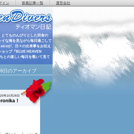
グイン
新着記事一覧
運営会社
 とてものんびりとした田舎の
レイな海を見ながら毎日過ごして
aicoが、日々の出来事をお伝え
ップ『BLUE HEAVEN
たちとの楽しい毎日を覗いて見て
月26日のアーカイブ
020年10月26日
onika！