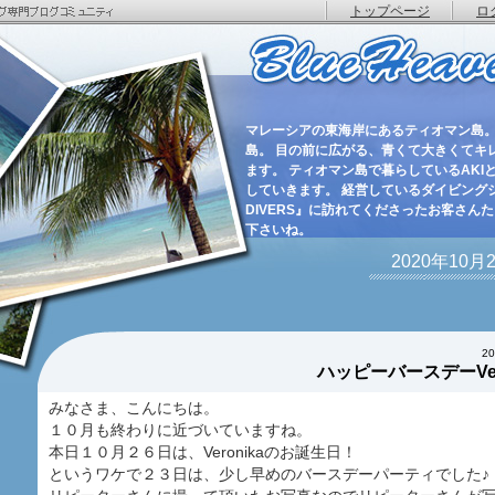
トップページ
ロ
マレーシアの東海岸にあるティオマン島。
島。 目の前に広がる、青くて大きくてキ
ます。 ティオマン島で暮らしているAKIと
していきます。 経営しているダイビングショ
DIVERS』に訪れてくださったお客さん
下さいね。
2020年10
2
ハッピーバースデーVer
みなさま、こんにちは。
１０月も終わりに近づいていますね。
本日１０月２６日は、Veronikaのお誕生日！
というワケで２３日は、少し早めのバースデーパーティでした♪