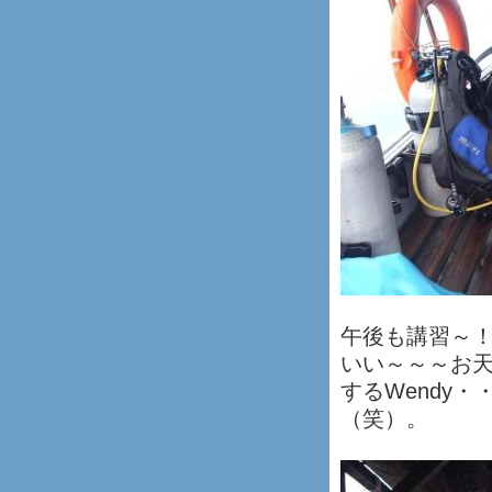
午後も講習～
いい～～～お
するWendy
（笑）。