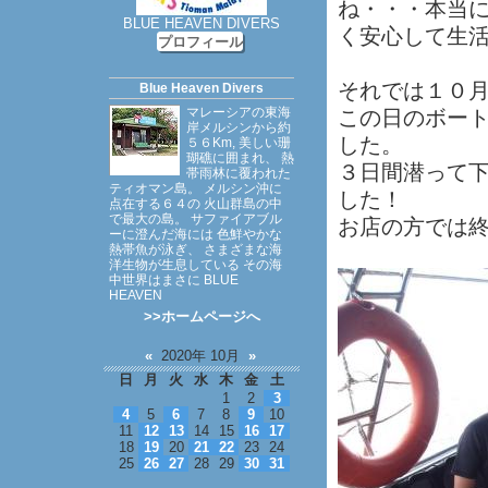
ね・・・本当
BLUE HEAVEN DIVERS
く安心して生
プロフィール
それでは１０
Blue Heaven Divers
マレーシアの東海
この日のボートダ
岸メルシンから約
した。
５６Km, 美しい珊
瑚礁に囲まれ、 熱
３日間潜って
帯雨林に覆われた
ティオマン島。 メルシン沖に
した！
点在する６４の 火山群島の中
で最大の島。 サファイアブル
お店の方では
ーに澄んだ海には 色鮮やかな
熱帯魚が泳ぎ、 さまざまな海
洋生物が生息している その海
中世界はまさに BLUE
HEAVEN
>>ホームページへ
«
2020年 10月
»
日
月
火
水
木
金
土
1
2
3
4
5
6
7
8
9
10
11
12
13
14
15
16
17
18
19
20
21
22
23
24
25
26
27
28
29
30
31