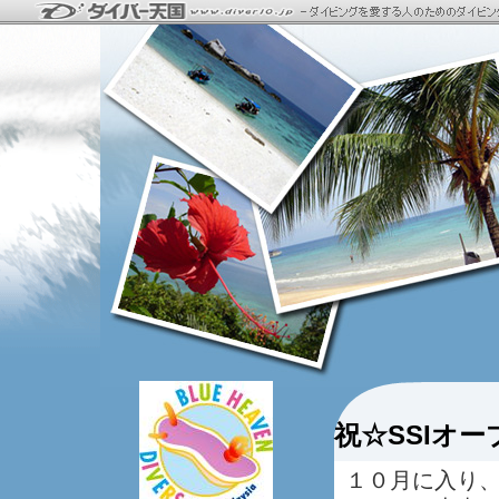
祝☆SSIオ
１０月に入り