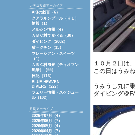
カテゴリ別アーカイブ
AKIの戯言（6）
クアラルンプール（ＫＬ）
情報（1）
メルシン情報（4）
ＡＢＣ村で食べる（30）
ダイビング（2002）
猫＝クチン（15）
マレーシアン・スイーツ
（4）
１０月２日は
ＡＢＣ村風景（ティオマン
風景）（55）
この日はうみ
日記（716）
BLUE HEAVEN
うみうし丸に
DIVERS（227）
フェリー情報・スケジュー
ダイビング＠FAN
ル（102）
月別アーカイブ
2026年07月（4）
2026年06月（7）
2026年05月（4）
2026年04月（7）