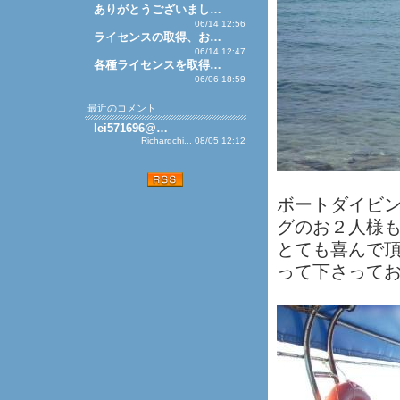
ありがとうございまし…
06/14 12:56
ライセンスの取得、お…
06/14 12:47
各種ライセンスを取得…
06/06 18:59
最近のコメント
lei571696@…
Richardchi... 08/05 12:12
ボートダイビン
グのお２人様
とても喜んで
って下さってお