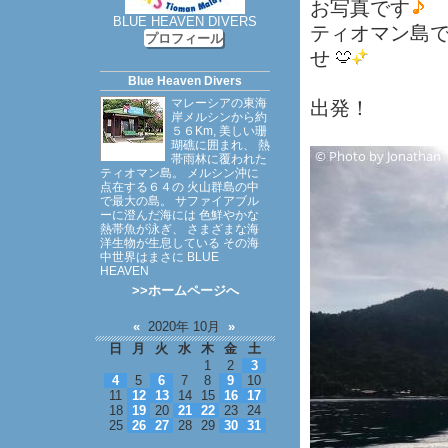
お写真です
BLUE HEAVEN DIVERS
ティオマン島
プロフィール
せ
Blue Heaven Divers
マレーシアの東海
出発！
岸メルシンから約
５６Km, 美しい珊
瑚礁に囲まれ、 熱
帯雨林に覆われた
ティオマン島。 メルシン沖に
点在する６４の 火山群島の中
で最大の島。 サファイアブル
ーに澄んだ海には 色鮮やかな
熱帯魚が泳ぎ、 さまざまな海
洋生物が生息している その海
中世界はまさに BLUE
HEAVEN
>>ホームページへ
«
2020年 10月
»
日
月
火
水
木
金
土
1
2
3
4
5
6
7
8
9
10
11
12
13
14
15
16
17
18
19
20
21
22
23
24
25
26
27
28
29
30
31