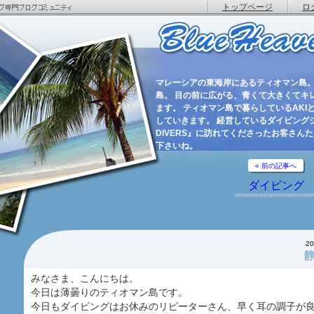
トップページ
ロ
マレーシアの東海岸にあるティオマン島。
島。 目の前に広がる、青くて大きくてキ
ます。 ティオマン島で暮らしているAKIと
していきます。 経営しているダイビングショ
DIVERS』に訪れてくださったお客さん
下さいね。
« 前の記事へ
ダイビング
2
みなさま、こんにちは。
今日は薄曇りのティオマン島です。
今日もダイビングはお休みのリピーターさん、早く耳の調子が