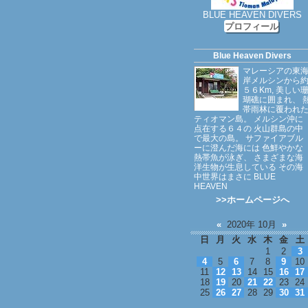
BLUE HEAVEN DIVERS
プロフィール
Blue Heaven Divers
マレーシアの東
岸メルシンから
５６Km, 美しい
瑚礁に囲まれ、 
帯雨林に覆われ
ティオマン島。 メルシン沖に
点在する６４の 火山群島の中
で最大の島。 サファイアブル
ーに澄んだ海には 色鮮やかな
熱帯魚が泳ぎ、 さまざまな海
洋生物が生息している その海
中世界はまさに BLUE
HEAVEN
>>ホームページへ
«
2020年 10月
»
日
月
火
水
木
金
土
1
2
3
4
5
6
7
8
9
10
11
12
13
14
15
16
17
18
19
20
21
22
23
24
25
26
27
28
29
30
31