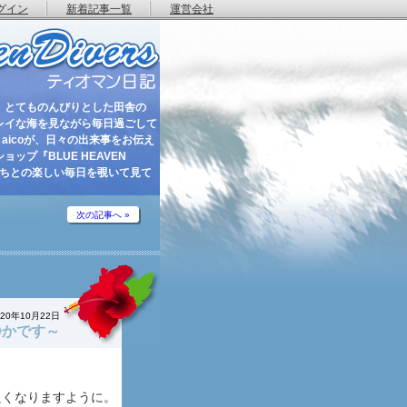
グイン
新着記事一覧
運営会社
 とてものんびりとした田舎の
レイな海を見ながら毎日過ごして
aicoが、日々の出来事をお伝え
ップ『BLUE HEAVEN
たちとの楽しい毎日を覗いて見て
次の記事へ »
020年10月22日
静かです～
良くなりますように。