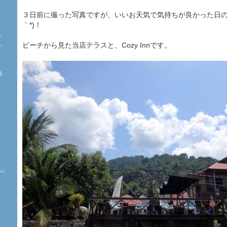
３日前に撮った写真ですが、いいお天気で気持ちが良かった日の景
｀*)！
ビーチから見た当店テラスと、Cozy Innです。
海
約
珊
熱
た