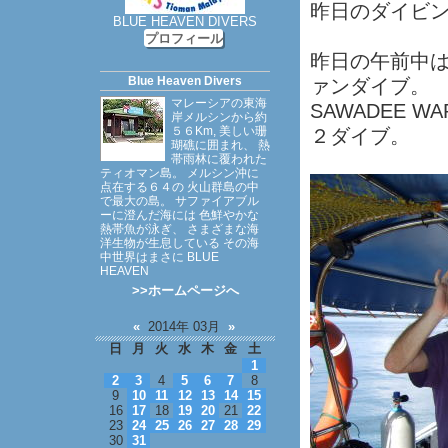
昨日のダイビ
BLUE HEAVEN DIVERS
プロフィール
昨日の午前中は
Blue Heaven Divers
ァンダイブ。
マレーシアの東海
SAWADEE 
岸メルシンから約
５６Km, 美しい珊
２ダイブ。
瑚礁に囲まれ、 熱
帯雨林に覆われた
ティオマン島。 メルシン沖に
点在する６４の 火山群島の中
で最大の島。 サファイアブル
ーに澄んだ海には 色鮮やかな
熱帯魚が泳ぎ、 さまざまな海
洋生物が生息している その海
中世界はまさに BLUE
HEAVEN
>>ホームページへ
«
2014年 03月
»
日
月
火
水
木
金
土
1
2
3
4
5
6
7
8
9
10
11
12
13
14
15
16
17
18
19
20
21
22
23
24
25
26
27
28
29
30
31