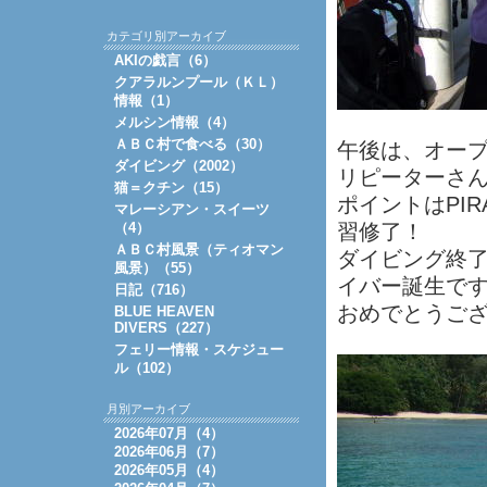
カテゴリ別アーカイブ
AKIの戯言（6）
クアラルンプール（ＫＬ）
情報（1）
メルシン情報（4）
ＡＢＣ村で食べる（30）
午後は、オー
ダイビング（2002）
リピーターさ
猫＝クチン（15）
ポイントはPIR
マレーシアン・スイーツ
（4）
習修了！
ＡＢＣ村風景（ティオマン
ダイビング終
風景）（55）
イバー誕生で
日記（716）
おめでとうご
BLUE HEAVEN
DIVERS（227）
フェリー情報・スケジュー
ル（102）
月別アーカイブ
2026年07月（4）
2026年06月（7）
2026年05月（4）