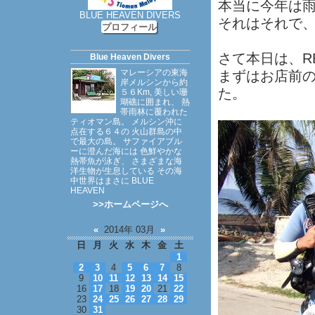
本当に今年は
BLUE HEAVEN DIVERS
それはそれで
プロフィール
さて本日は、R
Blue Heaven Divers
マレーシアの東海
まずはお店前
岸メルシンから約
た。
５６Km, 美しい珊
瑚礁に囲まれ、 熱
帯雨林に覆われた
ティオマン島。 メルシン沖に
点在する６４の 火山群島の中
で最大の島。 サファイアブル
ーに澄んだ海には 色鮮やかな
熱帯魚が泳ぎ、 さまざまな海
洋生物が生息している その海
中世界はまさに BLUE
HEAVEN
>>ホームページへ
«
2014年 03月
»
日
月
火
水
木
金
土
1
2
3
4
5
6
7
8
9
10
11
12
13
14
15
16
17
18
19
20
21
22
23
24
25
26
27
28
29
30
31