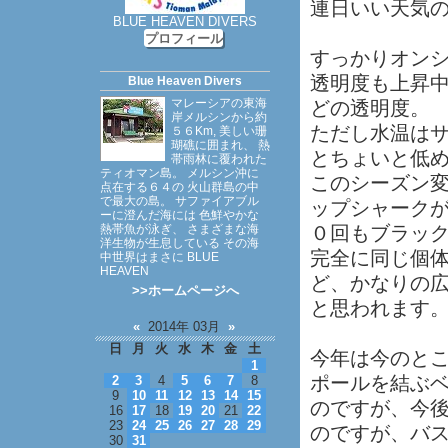
連日いい天気
BLUE HEAVEN DIVERS
プロフィール
すっかりオン
透明度も上昇
Blue Heaven Divers
マレーシアの東海
どの透明度。
岸メルシンから約
ただし水温は
５６Km, 美しい珊
瑚礁に囲まれ、 熱
とちょいと低
帯雨林に覆われた
ティオマン島。 メルシン沖に
このシーズン
点在する６４の 火山群島の中
で最大の島。 サファイアブル
ップシャーク
ーに澄んだ海には 色鮮やかな
熱帯魚が泳ぎ、 さまざまな海
０回もブラッ
洋生物が生息している その海
完全に同じ個
中世界はまさに BLUE
HEAVEN
ど、かなりの
>>ホームページへ
と思われます
«
2014年 03月
»
日
月
火
水
木
金
土
今年は今のとこ
1
ポールを結ぶ
2
3
4
5
6
7
8
9
10
11
12
13
14
15
のですが、今
16
17
18
19
20
21
22
23
24
25
26
27
28
29
のですが、バ
30
31