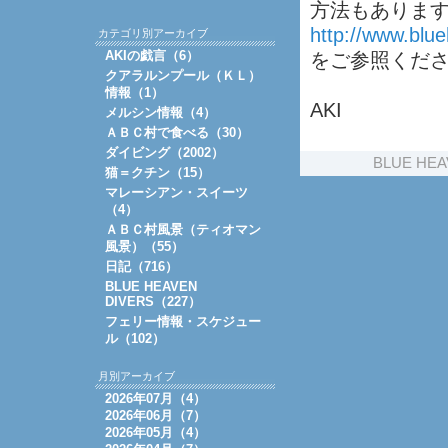
方法もありま
http://
www.blue
カテゴリ別アーカイブ
AKIの戯言（6）
をご参照くだ
クアラルンプール（ＫＬ）
情報（1）
AKI
メルシン情報（4）
ＡＢＣ村で食べる（30）
ダイビング（2002）
BLUE HEA
猫＝クチン（15）
マレーシアン・スイーツ
（4）
ＡＢＣ村風景（ティオマン
風景）（55）
日記（716）
BLUE HEAVEN
DIVERS（227）
フェリー情報・スケジュー
ル（102）
月別アーカイブ
2026年07月（4）
2026年06月（7）
2026年05月（4）