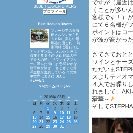
ですが（最近は
BLUE HEAVEN DIVERS
くことが多い
プロフィール
客様です！）が
にて６名様が
Blue Heaven Divers
マレーシアの東海
ポイントはコ
岸メルシンから約
が波が高かったた
５６Km, 美しい珊
瑚礁に囲まれ、 熱
帯雨林に覆われた
ティオマン島。 メルシン沖に
さてさておと
点在する６４の 火山群島の中
で最大の島。 サファイアブル
ワインとチー
ーに澄んだ海には 色鮮やかな
熱帯魚が泳ぎ、 さまざまな海
ただいまSTE
洋生物が生息している その海
スよりティオ
中世界はまさに BLUE
HEAVEN
４人でお喋り
>>ホームページへ
れまして、AK
«
2016年 03月
»
豪華～
日
月
火
水
木
金
土
そしてSTEP
1
2
3
4
5
6
7
8
9
10
11
12
13
14
15
16
17
18
19
20
21
22
23
24
25
26
27
28
29
30
31