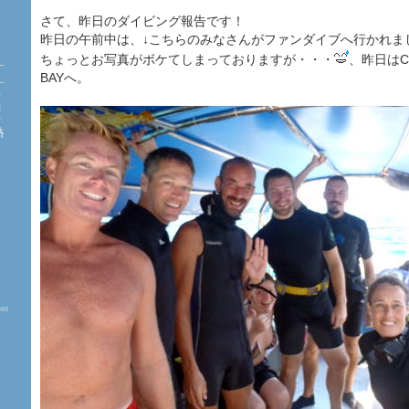
さて、昨日のダイビング報告です！
昨日の午前中は、↓こちらのみなさんがファンダイブへ行かれま
ちょっとお写真がボケてしまっておりますが・・・
、昨日はCH
BAYへ。
海
約
珊
熱
た