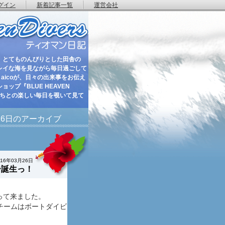
グイン
新着記事一覧
運営会社
 とてものんびりとした田舎の
レイな海を見ながら毎日過ごして
aicoが、日々の出来事をお伝え
ップ『BLUE HEAVEN
たちとの楽しい毎日を覗いて見て
月26日のアーカイブ
016年03月26日
ー誕生っ！
って来ました。
Cチームはボートダイビ