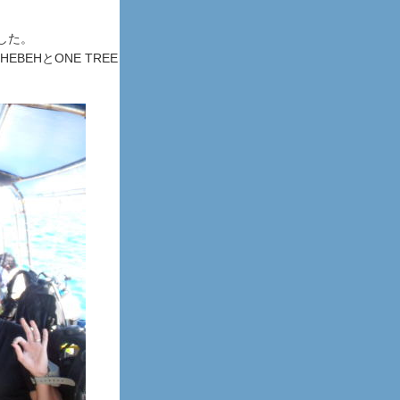
した。
EBEHとONE TREE