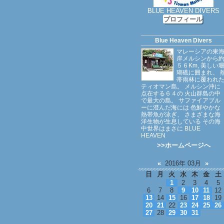
BLUE HEAVEN DIVERS
プロフィール
Blue Heaven Divers
マレーシアの東
岸メルシンから
５６Km, 美しい
瑚礁に囲まれ、 
帯雨林に覆われ
ティオマン島。 メルシン沖に
点在する６４の 火山群島の中
で最大の島。 サファイアブル
ーに澄んだ海には 色鮮やかな
熱帯魚が泳ぎ、 さまざまな海
洋生物が生息している その海
中世界はまさに BLUE
HEAVEN
>>ホームページへ
«
2016年 03月
»
日
月
火
水
木
金
土
1
2
3
4
5
6
7
8
9
10
11
12
13
14
15
16
17
18
19
20
21
22
23
24
25
26
27
28
29
30
31