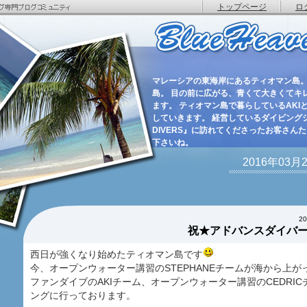
トップページ
ロ
マレーシアの東海岸にあるティオマン島。
島。 目の前に広がる、青くて大きくてキ
ます。 ティオマン島で暮らしているAKIと
していきます。 経営しているダイビングショ
DIVERS』に訪れてくださったお客さん
下さいね。
2016年03
2
祝★アドバンスダイバ
西日が強くなり始めたティオマン島です
今、オープンウォーター講習のSTEPHANEチームが海から上が
ファンダイブのAKIチーム、オープンウォーター講習のCEDRI
ングに行っております。