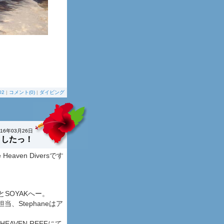
02
|
コメント(0)
|
ダイビング
016年03月26日
ましたっ！
ven Diversです
SOYAKへー。
、Stephaneはア
AVEN REEFにて