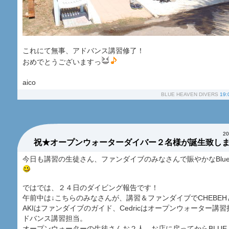
これにて無事、アドバンス講習修了！
おめでとうございますっ
aico
BLUE HEAVEN DIVERS
19:
2
祝★オープンウォーターダイバー２名様が誕生致し
今日も講習の生徒さん、ファンダイブのみなさんで賑やかなBlue Hea
ではでは、２４日のダイビング報告です！
午前中は↓こちらのみなさんが、講習＆ファンダイブでCHEBEHと
AKIはファンダイブのガイド、Cedricはオープンウォーター講習担当
ドバンス講習担当。
オープンウォーターの生徒さんお２人、お店に戻ってからBLUE HE