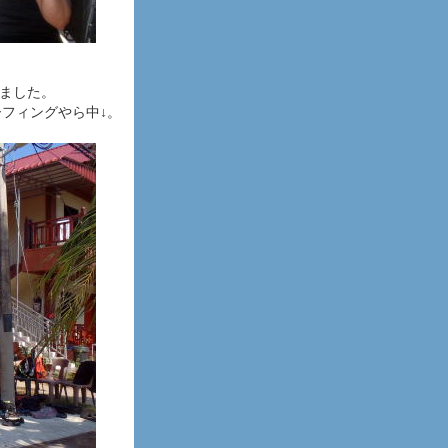
。
しました。
フィングやら中↓。