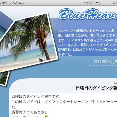
トップページ
ロ
マレーシアの東海岸にあるティオマン島。
島。 目の前に広がる、青くて大きくてキ
ます。 ティオマン島で暮らしているAKIと
していきます。 経営しているダイビングショ
DIVERS』に訪れてくださったお客さん
下さいね。
2011年10
2
日曜日のダイビング
日曜日のダイビング報告です。
この日のガイドは、ダイブマスタートレーニング中のリピータ
た。
講習終了まであと少し！