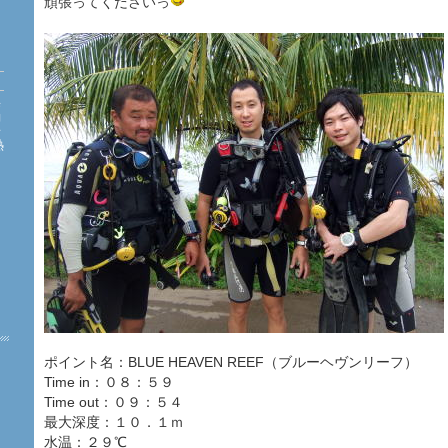
頑張ってくださいっ
海
約
珊
熱
た
ポイント名：BLUE HEAVEN REEF（ブルーヘヴンリーフ）
Time in：０８：５９
Time out：０９：５４
最大深度：１０．１ｍ
水温：２９℃