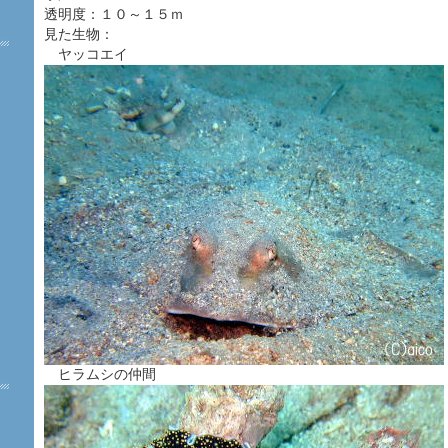
透明度：１０～１５ｍ
見た生物：
ヤッコエイ
ヒラムシの仲間