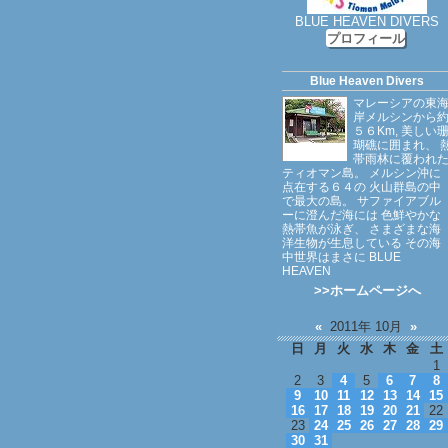
BLUE HEAVEN DIVERS
プロフィール
Blue Heaven Divers
マレーシアの東
岸メルシンから
５６Km, 美しい
瑚礁に囲まれ、 
帯雨林に覆われ
ティオマン島。 メルシン沖に
点在する６４の 火山群島の中
で最大の島。 サファイアブル
ーに澄んだ海には 色鮮やかな
熱帯魚が泳ぎ、 さまざまな海
洋生物が生息している その海
中世界はまさに BLUE
HEAVEN
>>ホームページへ
«
2011年 10月
»
日
月
火
水
木
金
土
1
2
3
4
5
6
7
8
9
10
11
12
13
14
15
16
17
18
19
20
21
22
23
24
25
26
27
28
29
30
31