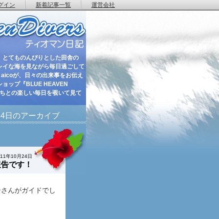
グイン
新着記事一覧
運営会社
 とてものんびりとした田舎の
レイな海を見ながら毎日過ごして
aicoが、日々の出来事をお伝え
ップ『BLUE HEAVEN
たちとの楽しい毎日を覗いて見て
月24日のアーカイブ
011年10月24日
報告です！
ーさんがガイドでし