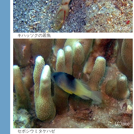
キハッソクの若魚
セボシウミタケハゼ