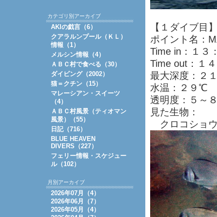
カテゴリ別アーカイブ
【１ダイブ目
AKIの戯言（6）
クアラルンプール（ＫＬ）
ポイント名：MA
情報（1）
Time in：１
メルシン情報（4）
Time out：
ＡＢＣ村で食べる（30）
ダイビング（2002）
最大深度：２
猫＝クチン（15）
水温：２９℃
マレーシアン・スイーツ
透明度：５～
（4）
見た生物：
ＡＢＣ村風景（ティオマン
風景）（55）
クロコショウ
日記（716）
BLUE HEAVEN
DIVERS（227）
フェリー情報・スケジュー
ル（102）
月別アーカイブ
2026年07月（4）
2026年06月（7）
2026年05月（4）