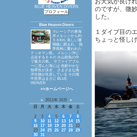
お天気が良け
BLUE HEAVEN DIVERS
のですが、微
プロフィール
した。
Blue Heaven Divers
１ダイブ目の
マレーシアの東海
岸メルシンから約
ちょっと怪し
５６Km, 美しい珊
瑚礁に囲まれ、 熱
帯雨林に覆われた
ティオマン島。 メルシン沖に
点在する６４の 火山群島の中
で最大の島。 サファイアブル
ーに澄んだ海には 色鮮やかな
熱帯魚が泳ぎ、 さまざまな海
洋生物が生息している その海
中世界はまさに BLUE
HEAVEN
>>ホームページへ
«
2011年 10月
»
日
月
火
水
木
金
土
1
2
3
4
5
6
7
8
9
10
11
12
13
14
15
16
17
18
19
20
21
22
23
24
25
26
27
28
29
30
31