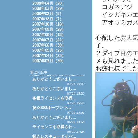
2008年04月（20）
コガネアジ
2008年03月（29）
イシガキカエ
2008年02月（9）
2007年12月（7）
アオウミガメ
2007年10月（10）
2007年09月（28）
2007年08月（18）
心配したお天
2007年07月（22）
了。
2007年06月（30）
2007年05月（25）
２ダイブ目の
2007年04月（23）
メも見れまし
2007年03月（30）
お疲れ様でし
最近の記事
ありがとうございまし…
07/26 16:00
ありがとうございまし…
07/26 15:55
各種ライセンスを取得…
07/26 15:40
祝☆SSIオープンウ…
07/06 13:09
ありがとうございまし…
06/29 18:54
ライセンスを取得され…
06/27 17:24
祝☆レスキューダイバ…