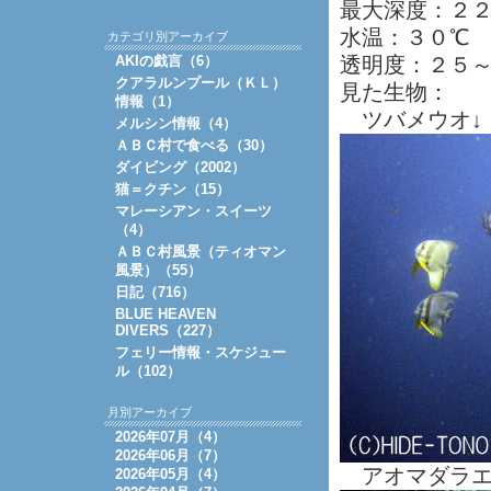
最大深度：２
水温：３０℃
カテゴリ別アーカイブ
AKIの戯言（6）
透明度：２５
クアラルンプール（ＫＬ）
見た生物：
情報（1）
ツバメウオ
メルシン情報（4）
ＡＢＣ村で食べる（30）
ダイビング（2002）
猫＝クチン（15）
マレーシアン・スイーツ
（4）
ＡＢＣ村風景（ティオマン
風景）（55）
日記（716）
BLUE HEAVEN
DIVERS（227）
フェリー情報・スケジュー
ル（102）
月別アーカイブ
2026年07月（4）
2026年06月（7）
アオマダラエ
2026年05月（4）