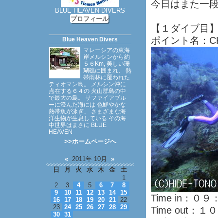
今日はまた一
BLUE HEAVEN DIVERS
プロフィール
【１ダイブ目
ポイント名：C
Blue Heaven Divers
マレーシアの東海
岸メルシンから約
５６Km, 美しい珊
瑚礁に囲まれ、 熱
帯雨林に覆われた
ティオマン島。 メルシン沖に
点在する６４の 火山群島の中
で最大の島。 サファイアブル
ーに澄んだ海には 色鮮やかな
熱帯魚が泳ぎ、 さまざまな海
洋生物が生息している その海
中世界はまさに BLUE
HEAVEN
>>ホームページへ
«
2011年 10月
»
日
月
火
水
木
金
土
1
2
3
4
5
6
7
8
9
10
11
12
13
14
15
Time in：０
16
17
18
19
20
21
22
23
24
25
26
27
28
29
Time out：
30
31