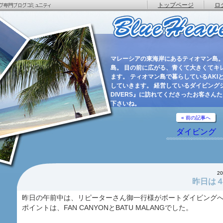
トップページ
ロ
マレーシアの東海岸にあるティオマン島。
島。 目の前に広がる、青くて大きくてキ
ます。 ティオマン島で暮らしているAKIと
していきます。 経営しているダイビングショ
DIVERS』に訪れてくださったお客さん
下さいね。
« 前の記事へ
ダイビング
2
昨日は
昨日の午前中は、リピーターさん御一行様がボートダイビング
ポイントは、FAN CANYONとBATU MALANGでした。