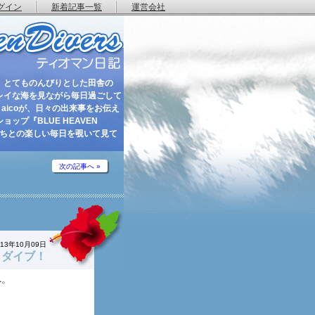
グイン
新着記事一覧
運営会社
 とてものんびりとした田舎の
レイな海を見ながら毎日過ごして
aicoが、日々の出来事をお伝え
ップ『BLUE HEAVEN
たちとの楽しい毎日を覗いて見て
次の記事へ »
013年10月09日
４ダイブ！
へ。