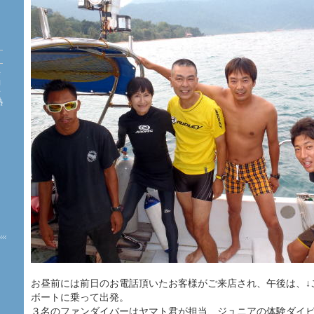
海
約
珊
熱
た
お昼前には前日のお電話頂いたお客様がご来店され、午後は、↓
ボートに乗って出発。
３名のファンダイバーはヤマト君が担当、ジュニアの体験ダイビ