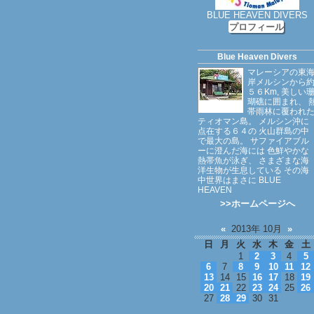
BLUE HEAVEN DIVERS
プロフィール
Blue Heaven Divers
マレーシアの東
岸メルシンから
５６Km, 美しい
瑚礁に囲まれ、 
帯雨林に覆われ
ティオマン島。 メルシン沖に
点在する６４の 火山群島の中
で最大の島。 サファイアブル
ーに澄んだ海には 色鮮やかな
熱帯魚が泳ぎ、 さまざまな海
洋生物が生息している その海
中世界はまさに BLUE
HEAVEN
>>ホームページへ
«
2013年 10月
»
日
月
火
水
木
金
土
1
2
3
4
5
6
7
8
9
10
11
12
13
14
15
16
17
18
19
20
21
22
23
24
25
26
27
28
29
30
31