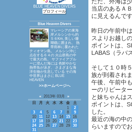
ただ、外海は
BLUE HEAVEN DIVERS
当店のあるＡ
プロフィール
に見えるんで
Blue Heaven Divers
昨日の午前中
マレーシアの東海
岸メルシンから約
スよりお越し
５６Km, 美しい珊
瑚礁に囲まれ、 熱
ポイントは、SI
帯雨林に覆われた
ティオマン島。 メルシン沖に
LABAS（ラ
点在する６４の 火山群島の中
で最大の島。 サファイアブル
ーに澄んだ海には 色鮮やかな
そして１０時
熱帯魚が泳ぎ、 さまざまな海
洋生物が生息している その海
族が到着され
中世界はまさに BLUE
HEAVEN
午後、午前中
>>ホームページへ
ーのリピータ
と妹ちゃんは
«
2013年 03月
»
日
月
火
水
木
金
土
ポイントは、S
1
2
した。
3
4
5
6
7
8
9
10
11
12
13
14
15
16
最近の海の中の
17
18
19
20
21
22
23
24
25
26
27
28
29
30
らいますので
31