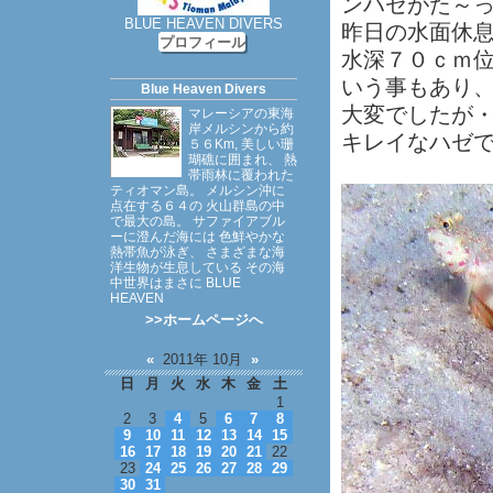
ンハゼがた～
BLUE HEAVEN DIVERS
昨日の水面休
プロフィール
水深７０ｃｍ
いう事もあり
Blue Heaven Divers
大変でしたが
マレーシアの東海
岸メルシンから約
キレイなハゼ
５６Km, 美しい珊
瑚礁に囲まれ、 熱
帯雨林に覆われた
ティオマン島。 メルシン沖に
点在する６４の 火山群島の中
で最大の島。 サファイアブル
ーに澄んだ海には 色鮮やかな
熱帯魚が泳ぎ、 さまざまな海
洋生物が生息している その海
中世界はまさに BLUE
HEAVEN
>>ホームページへ
«
2011年 10月
»
日
月
火
水
木
金
土
1
2
3
4
5
6
7
8
9
10
11
12
13
14
15
16
17
18
19
20
21
22
23
24
25
26
27
28
29
30
31