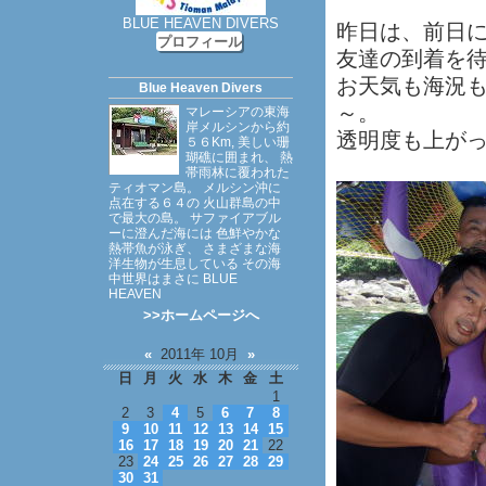
BLUE HEAVEN DIVERS
昨日は、前日
プロフィール
友達の到着を
お天気も海況
Blue Heaven Divers
～。
マレーシアの東海
岸メルシンから約
透明度も上が
５６Km, 美しい珊
瑚礁に囲まれ、 熱
帯雨林に覆われた
ティオマン島。 メルシン沖に
点在する６４の 火山群島の中
で最大の島。 サファイアブル
ーに澄んだ海には 色鮮やかな
熱帯魚が泳ぎ、 さまざまな海
洋生物が生息している その海
中世界はまさに BLUE
HEAVEN
>>ホームページへ
«
2011年 10月
»
日
月
火
水
木
金
土
1
2
3
4
5
6
7
8
9
10
11
12
13
14
15
16
17
18
19
20
21
22
23
24
25
26
27
28
29
30
31