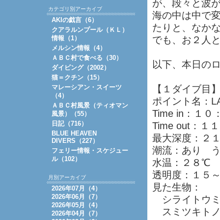
が、段々と波
カテゴリ別アーカイブ
海の中は中で
AKIの戯言（6）
たりと、なか
クアラルンプール（ＫＬ）
情報（1）
でも、お２人
メルシン情報（4）
ＡＢＣ村で食べる（30）
以下、本日の
ダイビング（2002）
猫＝クチン（15）
マレーシアン・スイーツ
【１ダイブ目
（4）
ポイント名：L
ＡＢＣ村風景（ティオマン
Time in：１
風景）（55）
日記（716）
Time out：
BLUE HEAVEN
最大深度：２
DIVERS（227）
潮流：あり 
フェリー情報・スケジュー
ル（102）
水温：２８℃
透明度：１５
月別アーカイブ
見た生物：
2026年07月（4）
2026年06月（7）
シライトウミ
2026年05月（4）
スミツキトノ
2026年04月（7）