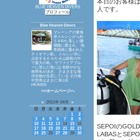
本日のお客様
BLUE HEAVEN DIVERS
人です。
プロフィール
Blue Heaven Divers
マレーシアの東海
岸メルシンから約
５６Km, 美しい珊
瑚礁に囲まれ、 熱
帯雨林に覆われた
ティオマン島。 メルシン沖に
点在する６４の 火山群島の中
で最大の島。 サファイアブル
ーに澄んだ海には 色鮮やかな
熱帯魚が泳ぎ、 さまざまな海
洋生物が生息している その海
中世界はまさに BLUE
HEAVEN
>>ホームページへ
«
2011年 04月
»
日
月
火
水
木
金
土
1
2
3
4
5
6
7
8
9
10
11
12
13
14
15
16
SEPOIのGO
17
18
19
20
21
22
23
24
25
26
27
28
29
30
LABASとSE