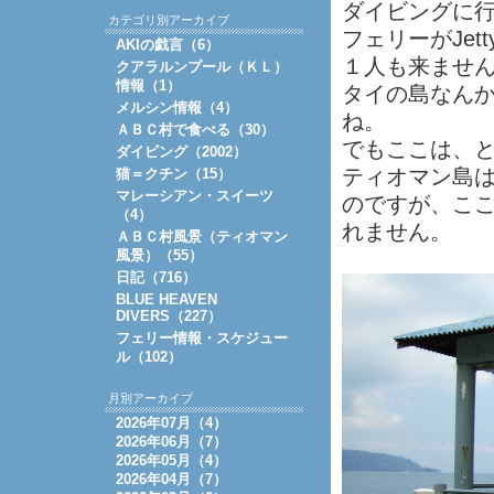
ダイビングに
カテゴリ別アーカイブ
フェリーがJe
AKIの戯言（6）
１人も来ませ
クアラルンプール（ＫＬ）
情報（1）
タイの島なん
メルシン情報（4）
ね。
ＡＢＣ村で食べる（30）
でもここは、
ダイビング（2002）
ティオマン島
猫＝クチン（15）
マレーシアン・スイーツ
のですが、こ
（4）
れません。
ＡＢＣ村風景（ティオマン
風景）（55）
日記（716）
BLUE HEAVEN
DIVERS（227）
フェリー情報・スケジュー
ル（102）
月別アーカイブ
2026年07月（4）
2026年06月（7）
2026年05月（4）
2026年04月（7）