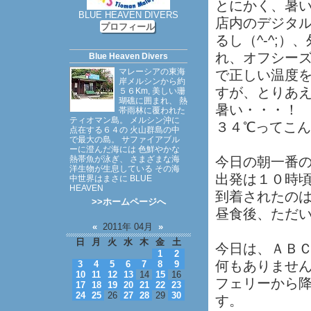
とにかく、暑
BLUE HEAVEN DIVERS
店内のデジタ
プロフィール
るし（^-^;
れ、オフシー
Blue Heaven Divers
マレーシアの東海
で正しい温度
岸メルシンから約
すが、とりあ
５６Km, 美しい珊
瑚礁に囲まれ、 熱
暑い・・・！
帯雨林に覆われた
ティオマン島。 メルシン沖に
３４℃ってこ
点在する６４の 火山群島の中
で最大の島。 サファイアブル
ーに澄んだ海には 色鮮やかな
熱帯魚が泳ぎ、 さまざまな海
今日の朝一番
洋生物が生息している その海
出発は１０時
中世界はまさに BLUE
HEAVEN
到着されたの
>>ホームページへ
昼食後、ただ
«
2011年 04月
»
日
月
火
水
木
金
土
今日は、ＡＢＣ
1
2
何もありませ
3
4
5
6
7
8
9
10
11
12
13
14
15
16
フェリーから
17
18
19
20
21
22
23
24
25
26
27
28
29
30
す。