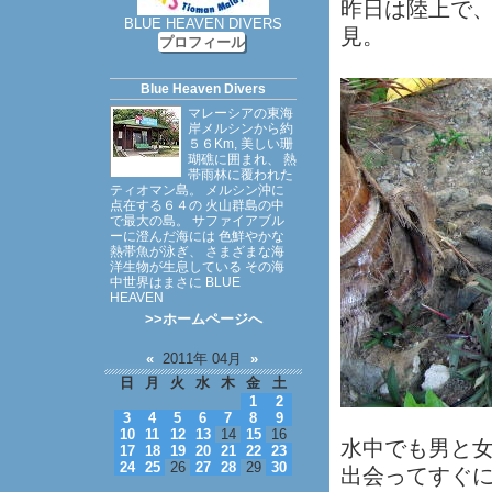
昨日は陸上で
BLUE HEAVEN DIVERS
見。
プロフィール
Blue Heaven Divers
マレーシアの東海
岸メルシンから約
５６Km, 美しい珊
瑚礁に囲まれ、 熱
帯雨林に覆われた
ティオマン島。 メルシン沖に
点在する６４の 火山群島の中
で最大の島。 サファイアブル
ーに澄んだ海には 色鮮やかな
熱帯魚が泳ぎ、 さまざまな海
洋生物が生息している その海
中世界はまさに BLUE
HEAVEN
>>ホームページへ
«
2011年 04月
»
日
月
火
水
木
金
土
1
2
3
4
5
6
7
8
9
10
11
12
13
14
15
16
水中でも男と
17
18
19
20
21
22
23
24
25
26
27
28
29
30
出会ってすぐ