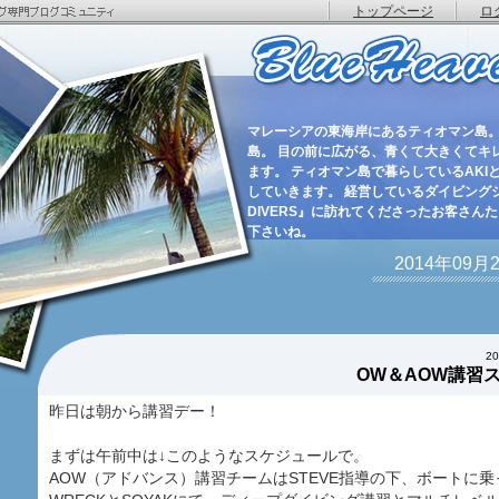
トップページ
ロ
マレーシアの東海岸にあるティオマン島。
島。 目の前に広がる、青くて大きくてキ
ます。 ティオマン島で暮らしているAKIと
していきます。 経営しているダイビングショ
DIVERS』に訪れてくださったお客さん
下さいね。
2014年09
2
OW＆AOW講習
昨日は朝から講習デー！
まずは午前中は↓このようなスケジュールで。
AOW（アドバンス）講習チームはSTEVE指導の下、ボートに乗っ