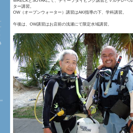
WRECKとSOYAKにて、ディープダイビング講習とマルチレベ
ター講習。
OW（オープンウォーター）講習はAKI指導の下、学科講習。
午後は、OW講習はお店前の浅瀬にて限定水域講習。
海
約
珊
熱
た