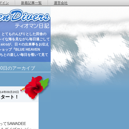
グイン
新着記事一覧
運営会社
 とてものんびりとした田舎の
レイな海を見ながら毎日過ごして
aicoが、日々の出来事をお伝え
ップ『BLUE HEAVEN
たちとの楽しい毎日を覗いて見て
月20日のアーカイブ
014年09月20日
スタート！
てSAWADEE