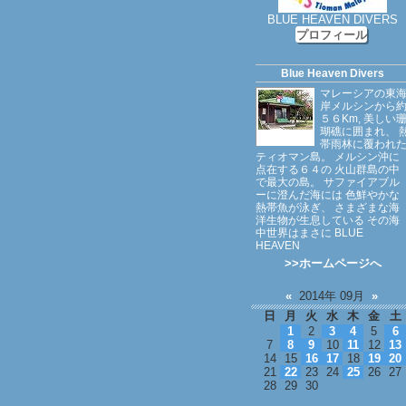
BLUE HEAVEN DIVERS
プロフィール
Blue Heaven Divers
マレーシアの東
岸メルシンから
５６Km, 美しい
瑚礁に囲まれ、 
帯雨林に覆われ
ティオマン島。 メルシン沖に
点在する６４の 火山群島の中
で最大の島。 サファイアブル
ーに澄んだ海には 色鮮やかな
熱帯魚が泳ぎ、 さまざまな海
洋生物が生息している その海
中世界はまさに BLUE
HEAVEN
>>ホームページへ
«
2014年 09月
»
日
月
火
水
木
金
土
1
2
3
4
5
6
7
8
9
10
11
12
13
14
15
16
17
18
19
20
21
22
23
24
25
26
27
28
29
30