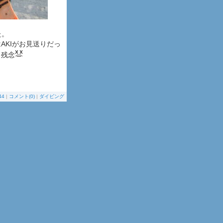
た。
AKIがお見送りだっ
・残念
44
|
コメント(0)
|
ダイビング