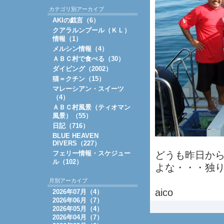
カテゴリ別アーカイブ
AKIの戯言（6）
クアラルンプール（ＫＬ）
情報（1）
メルシン情報（4）
ＡＢＣ村で食べる（30）
ダイビング（2002）
猫＝クチン（15）
マレーシアン・スイーツ
（4）
ＡＢＣ村風景（ティオマン
風景）（55）
日記（716）
BLUE HEAVEN
DIVERS（227）
フェリー情報・スケジュー
どうも昨日から
ル（102）
よな・・・独り
月別アーカイブ
aico
2026年07月（4）
2026年06月（7）
2026年05月（4）
2026年04月（7）