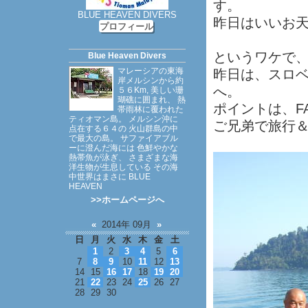
す。
BLUE HEAVEN DIVERS
昨日はいいお
プロフィール
というワケで
Blue Heaven Divers
マレーシアの東海
昨日は、スロ
岸メルシンから約
へ。
５６Km, 美しい珊
瑚礁に囲まれ、 熱
ポイントは、FAN
帯雨林に覆われた
ティオマン島。 メルシン沖に
ご兄弟で旅行
点在する６４の 火山群島の中
で最大の島。 サファイアブル
ーに澄んだ海には 色鮮やかな
熱帯魚が泳ぎ、 さまざまな海
洋生物が生息している その海
中世界はまさに BLUE
HEAVEN
>>ホームページへ
«
2014年 09月
»
日
月
火
水
木
金
土
1
2
3
4
5
6
7
8
9
10
11
12
13
14
15
16
17
18
19
20
21
22
23
24
25
26
27
28
29
30