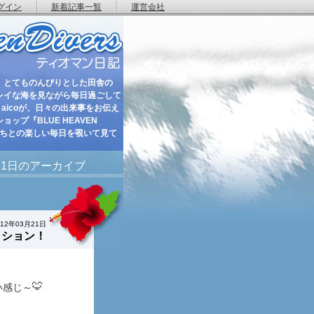
グイン
新着記事一覧
運営会社
 とてものんびりとした田舎の
レイな海を見ながら毎日過ごして
aicoが、日々の出来事をお伝え
ップ『BLUE HEAVEN
たちとの楽しい毎日を覗いて見て
月21日のアーカイブ
012年03月21日
ィション！
い感じ～