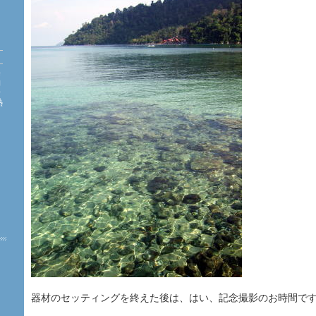
海
約
珊
熱
た
器材のセッティングを終えた後は、はい、記念撮影のお時間で