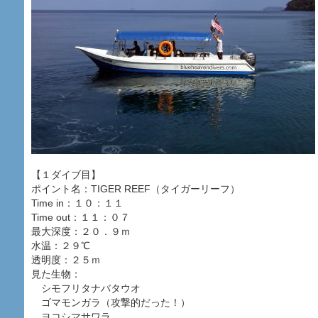
【１ダイブ目】
ポイント名：TIGER REEF（タイガーリーフ）
Time in：１０：１１
Time out：１１：０７
最大深度：２０．９ｍ
水温：２９℃
透明度：２５ｍ
見た生物：
シモフリタナバタウオ
ゴマモンガラ（攻撃的だった！）
ヨコシマサワラ