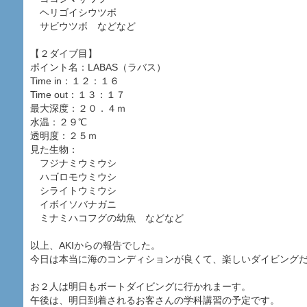
ヘリゴイシウツボ
サビウツボ などなど
【２ダイブ目】
ポイント名：LABAS（ラバス）
Time in：１２：１６
Time out：１３：１７
最大深度：２０．４ｍ
水温：２９℃
透明度：２５ｍ
見た生物：
フジナミウミウシ
ハゴロモウミウシ
シライトウミウシ
イボイソバナガニ
ミナミハコフグの幼魚 などなど
以上、AKIからの報告でした。
今日は本当に海のコンディションが良くて、楽しいダイビング
お２人は明日もボートダイビングに行かれまーす。
午後は、明日到着されるお客さんの学科講習の予定です。