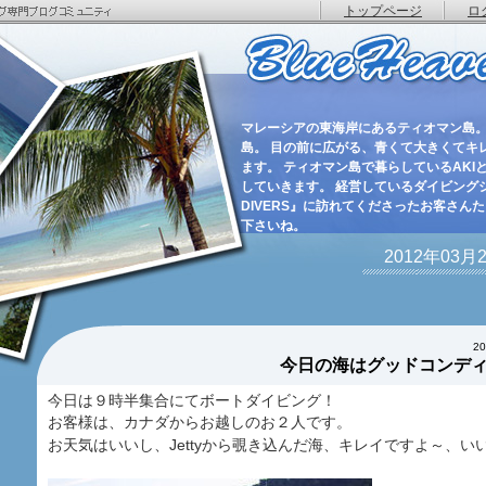
トップページ
ロ
マレーシアの東海岸にあるティオマン島。
島。 目の前に広がる、青くて大きくてキ
ます。 ティオマン島で暮らしているAKIと
していきます。 経営しているダイビングショ
DIVERS』に訪れてくださったお客さん
下さいね。
2012年03
2
今日の海はグッドコンデ
今日は９時半集合にてボートダイビング！
お客様は、カナダからお越しのお２人です。
お天気はいいし、Jettyから覗き込んだ海、キレイですよ～、い