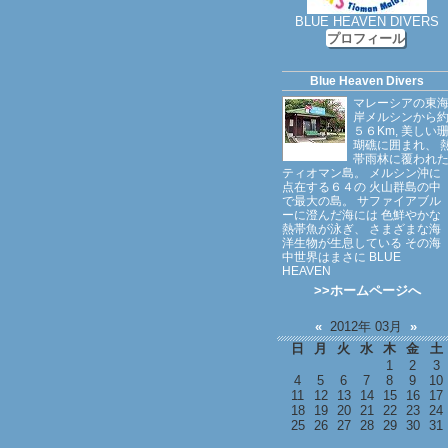
BLUE HEAVEN DIVERS
プロフィール
Blue Heaven Divers
マレーシアの東
岸メルシンから
５６Km, 美しい
瑚礁に囲まれ、 
帯雨林に覆われ
ティオマン島。 メルシン沖に
点在する６４の 火山群島の中
で最大の島。 サファイアブル
ーに澄んだ海には 色鮮やかな
熱帯魚が泳ぎ、 さまざまな海
洋生物が生息している その海
中世界はまさに BLUE
HEAVEN
>>ホームページへ
«
2012年 03月
»
日
月
火
水
木
金
土
1
2
3
4
5
6
7
8
9
10
11
12
13
14
15
16
17
18
19
20
21
22
23
24
25
26
27
28
29
30
31