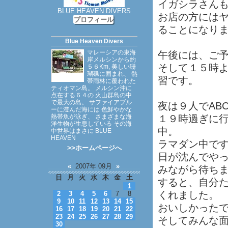
イガシラさん
BLUE HEAVEN DIVERS
お店の方には
プロフィール
ることになり
Blue Heaven Divers
マレーシアの東海
午後には、ご
岸メルシンから約
そして１５時
５６Km, 美しい珊
瑚礁に囲まれ、 熱
習です。
帯雨林に覆われた
ティオマン島。 メルシン沖に
点在する６４の 火山群島の中
で最大の島。 サファイアブル
夜は９人でAB
ーに澄んだ海には 色鮮やかな
熱帯魚が泳ぎ、 さまざまな海
１９時過ぎに行
洋生物が生息している その海
中。
中世界はまさに BLUE
HEAVEN
ラマダン中で
>>ホームページへ
日が沈んでや
«
2007年 09月
»
みながら待ち
日
月
火
水
木
金
土
すると、自分
1
くれました。
2
3
4
5
6
7
8
9
10
11
12
13
14
15
おいしかった
16
17
18
19
20
21
22
23
24
25
26
27
28
29
そしてみんな
30