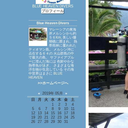
BLUE HEAVEN DIVERS
プロフィール
Blue Heaven Divers
マレーシアの東海
岸メルシンから約
５６Km, 美しい珊
瑚礁に囲まれ、 熱
帯雨林に覆われた
ティオマン島。 メルシン沖に
点在する６４の 火山群島の中
で最大の島。 サファイアブル
ーに澄んだ海には 色鮮やかな
熱帯魚が泳ぎ、 さまざまな海
洋生物が生息している その海
中世界はまさに BLUE
HEAVEN
>>ホームページへ
«
2019年 05月
»
日
月
火
水
木
金
土
1
2
3
4
5
6
7
8
9
10
11
12
13
14
15
16
17
18
19
20
21
22
23
24
25
26
27
28
29
30
31