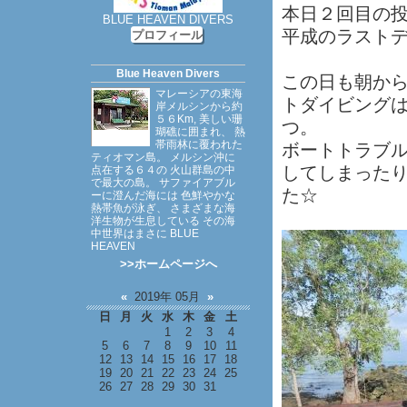
本日２回目の
BLUE HEAVEN DIVERS
平成のラスト
プロフィール
Blue Heaven Divers
この日も朝か
マレーシアの東海
トダイビング
岸メルシンから約
５６Km, 美しい珊
つ。
瑚礁に囲まれ、 熱
帯雨林に覆われた
ボートトラブ
ティオマン島。 メルシン沖に
してしまった
点在する６４の 火山群島の中
で最大の島。 サファイアブル
た☆
ーに澄んだ海には 色鮮やかな
熱帯魚が泳ぎ、 さまざまな海
洋生物が生息している その海
中世界はまさに BLUE
HEAVEN
>>ホームページへ
«
2019年 05月
»
日
月
火
水
木
金
土
1
2
3
4
5
6
7
8
9
10
11
12
13
14
15
16
17
18
19
20
21
22
23
24
25
26
27
28
29
30
31